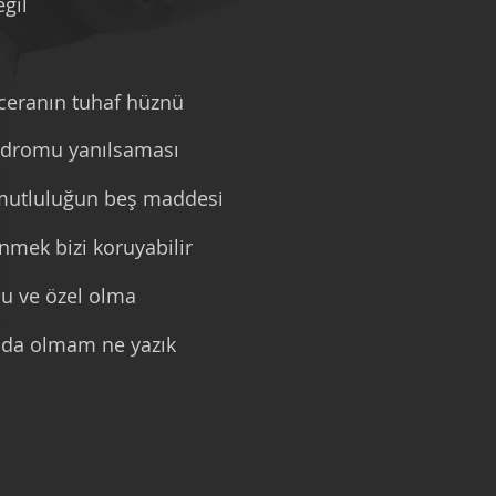
ğil
ceranın tuhaf hüznü
ndromu yanılsaması
 mutluluğun beş maddesi
mek bizi koruyabilir
u ve özel olma
da olmam ne yazık