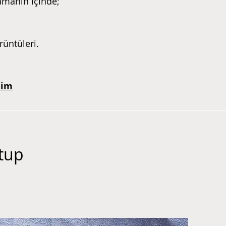
zamanın içinde;
rüntüleri.
mim
tup