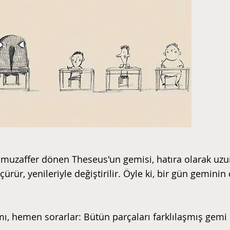
n muzaffer dönen Theseus'un gemisi, hatıra olarak uzun
rür, yenileriyle değiştirilir. Öyle ki, bir gün geminin 
ır mı, hemen sorarlar: Bütün parçaları farklılaşmış gem