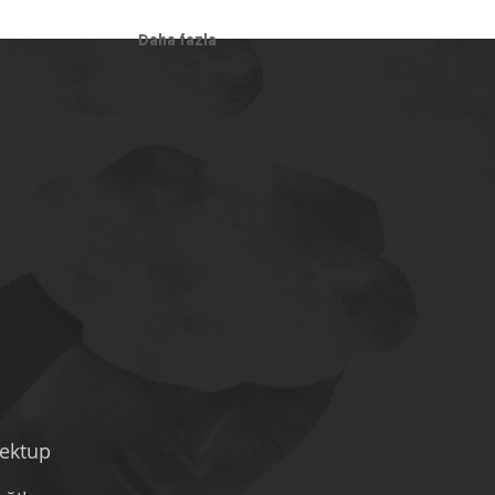
Daha fazla
mektup