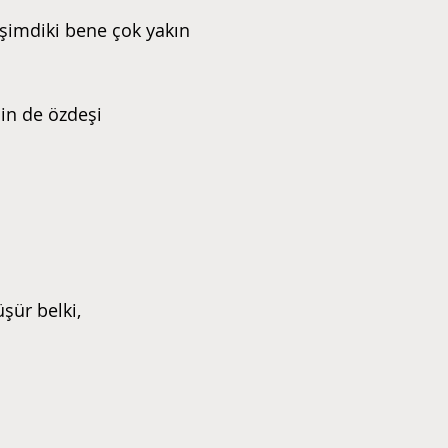
 şimdiki bene çok yakın
nin de özdeşi
şür belki,