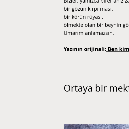
Bizler, yalnızca birer anız 
bir gözün kırpılması,
bir körün rüyası,
ölmekte olan bir beynin gö
Umarım anlamazsın.
Yazının orijinali:
Ben ki
Ortaya bir mek