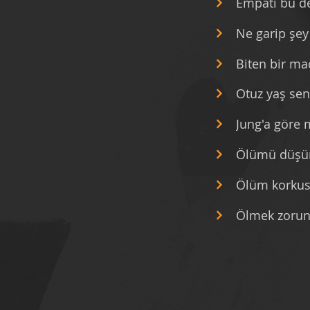
Empati bu de
Ne garip şey
Biten bir ma
Otuz yaş se
Jung'a göre
Ölümü düşün
Ölüm korkus
Ölmek zorun