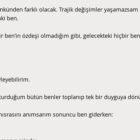
ünkünden farklı olacak. Trajik değişimler yaşamazsam
aki ben.
r ben’in özdeşi olmadığım gibi, gelecekteki hiçbir be
leyebilirim.
turduğum bütün benler toplanıp tek bir duyguya dönü
mısrasını anımsarım sonuncu ben giderken: