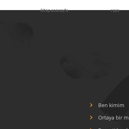
kitap anasayfa
ruya
Ben kimim
Ortaya bir 