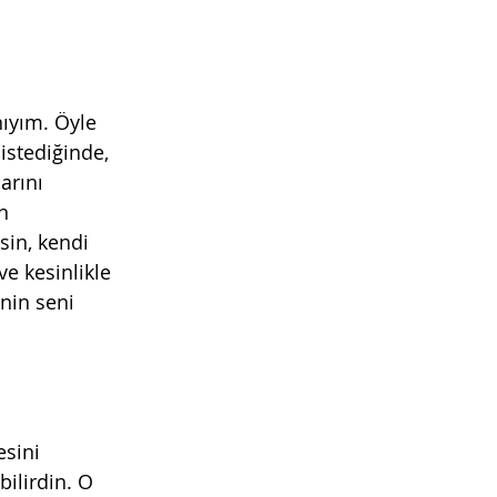
ıyım. Öyle 
istediğinde, 
arını 
n 
sin, kendi 
e kesinlikle 
nin seni 
esini 
ilirdin. O 