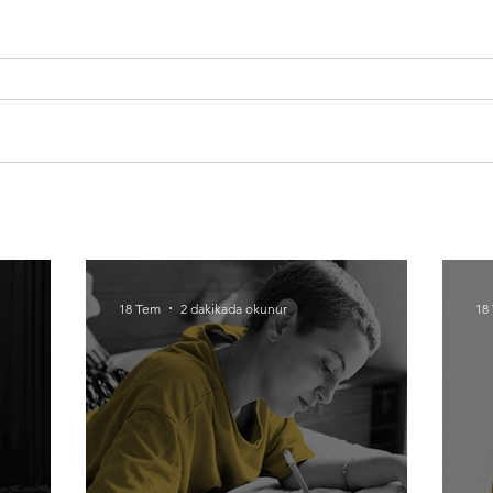
18 Tem
2 dakikada okunur
18