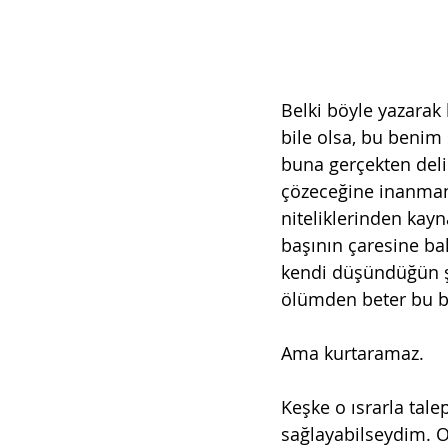
Belki böyle yazarak
bile olsa, bu benim
buna gerçekten deli
çözeceğine inanman
niteliklerinden kayn
başının çaresine bak
kendi düşündüğün şe
ölümden beter bu ba
Ama kurtaramaz.
Keşke o ısrarla tale
sağlayabilseydim. O