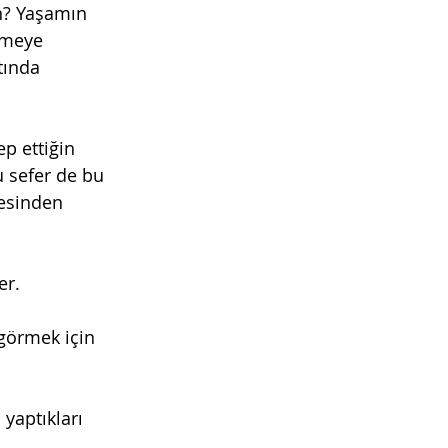
n? Yaşamın 
nmeye 
tında 
p ettiğin 
 sefer de bu 
esinden 
er.
görmek için 
yaptıkları 