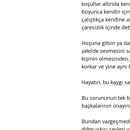
koşullar altında ke
boyunca kendin içi
çalıştıkça kendine a
çaresizlik içinde de
Hoşuna gitsin ya da 
şekilde sevmesini s
kişinin ölmesinden,
korkar ve yine aynı 
Hayatın, bu kaygı 
Bu sorununun tek bi
başkalarının onayı
Bundan vazgeçmedikçe
diğer yıkıcı şeyler