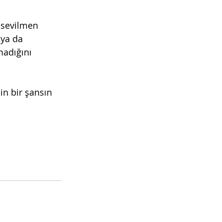
 sevilmen 
ya da 
madığını 
n bir şansın 