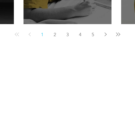
Yazarak irade kazanmak
Öl
1
2
3
4
5