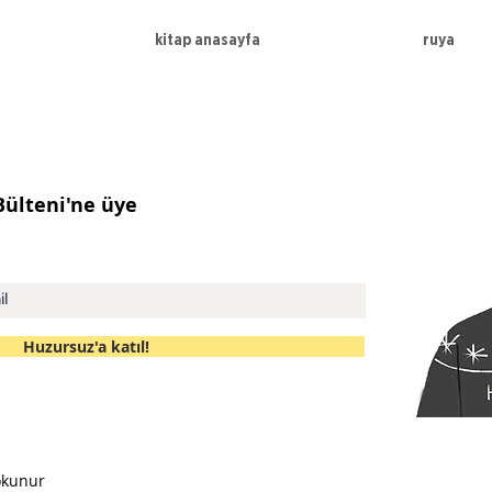
kitap anasayfa
ruya
 Bülteni'ne üye
Huzursuz'a katıl!
okunur