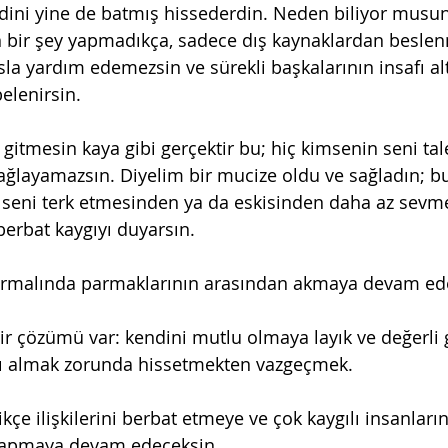
ndini yine de batmış hissederdin. Neden biliyor musu
n bir şey yapmadıkça, sadece dış kaynaklardan besle
sla yardım edemezsin ve sürekli başkalarının insafı al
belenirsin.
gitmesin kaya gibi gerçektir bu; hiç kimsenin seni tale
ağlayamazsın. Diyelim bir mucize oldu ve sağladın; bu
 seni terk etmesinden ya da eskisinden daha az sevm
berbat kaygıyı duyarsın.
sarmalında parmaklarının arasından akmaya devam ed
r çözümü var: kendini mutlu olmaya layık ve değerli 
nı almak zorunda hissetmekten vazgeçmek.
 ilişkilerini berbat etmeye ve çok kaygılı insanların 
i yapmaya devam edeceksin.