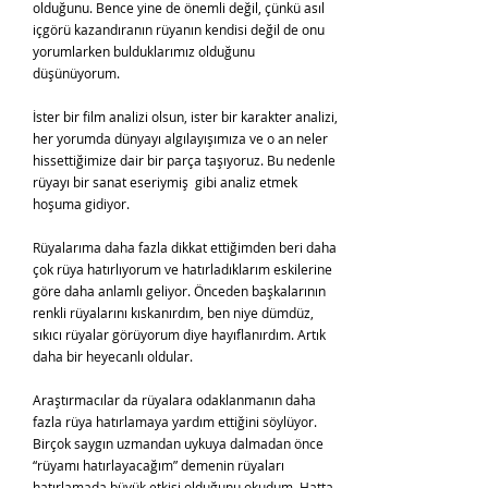
olduğunu. Bence yine de önemli değil, çünkü asıl
içgörü kazandıranın rüyanın kendisi değil de onu
yorumlarken bulduklarımız olduğunu
düşünüyorum.
İster bir film analizi olsun, ister bir karakter analizi,
her yorumda dünyayı algılayışımıza ve o an neler
hissettiğimize dair bir parça taşıyoruz. Bu nedenle
rüyayı bir sanat eseriymiş gibi analiz etmek
hoşuma gidiyor.
Rüyalarıma daha fazla dikkat ettiğimden beri daha
çok rüya hatırlıyorum ve hatırladıklarım eskilerine
göre daha anlamlı geliyor. Önceden başkalarının
renkli rüyalarını kıskanırdım, ben niye dümdüz,
sıkıcı rüyalar görüyorum diye hayıflanırdım. Artık
daha bir heyecanlı oldular.
Araştırmacılar da rüyalara odaklanmanın daha
fazla rüya hatırlamaya yardım ettiğini söylüyor.
Birçok saygın uzmandan uykuya dalmadan önce
“rüyamı hatırlayacağım” demenin rüyaları
hatırlamada büyük etkisi olduğunu okudum. Hatta