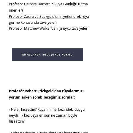
Profesör De
irdre Barrett'in Rüya Günlüğü tutma
önerileri
Profesör Zadra ve Stickgold'un niyetlenerek rüya
görme konusunda tavsiyeleri
Profesör Matthew Walker’dan iyi uyku tavsiyeleri:
RÜYALARDA BULUŞURUZ FORMU
Profesör Robert Stickgold'dan rüyalarımızı
yorumlarken sorabileceğimiz sorular:
- Neler hissettin? Rüyanın merkezindeki duygu
neydi, ilk kez veya en son ne zaman böyle
hissettin?