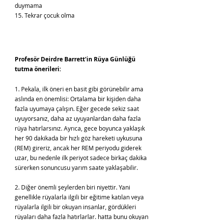
duymama
15. Tekrar çocuk olma
Profesör De
irdre Barrett'in Rüya Günlüğü
tutma önerileri:
1. Pekala, ilk öneri en basit gibi görünebilir ama
aslında en önemlisi: Ortalama bir kişiden daha
fazla uyumaya çalışın. Eğer gecede sekiz saat
uyuyorsanız, daha az uyuyanlardan daha fazla
rüya hatırlarsınız. Ayrıca, gece boyunca yaklaşık
her 90 dakikada bir hızlı göz hareketi uykusuna
(REM) gireriz, ancak her REM periyodu giderek
uzar, bu nedenle ilk periyot sadece birkaç dakika
sürerken sonuncusu yarım saate yaklaşabilir.
2. Diğer önemli şeylerden biri niyettir. Yani
genellikle rüyalarla ilgili bir eğitime katılan veya
rüyalarla ilgili bir okuyan insanlar, gördükleri
rüyaları daha fazla hatırlarlar. hatta bunu okuyan