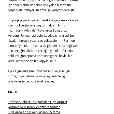
içlerinden birini kendime çok yakın hissettim;
“yaparken utanıyorum ama işe yarıyor” demişti.
Bu projeyi yavaş yavaş harekete geçirmek ve rüya
- sembol veritabanı oluşturmak için bir form
hazırladım. Adını da "Rüyalarda Buluşuruz"
koydum. Formun adresini kaydedip hatırladığın
rüyaları buraya yazarsan çok sevinirim. Formun
altında “yanıtlarımı bana da gönder” seçeneği var,
onu seçtiğin takdirde verdiğin yanıtlar, formda
doldurduğun eposta adresine gider, böylelikle
kendi arşivinde de bir kopyası olur.
Ayrıca güvendiğim uzmanların rüya günlüğü
tutma, rüya hatırlama ve iyi uyuma ile ilgili
tavsiyelerini de buraya ekleyeceğim.
Yazıla
r:
Profesör Robert Stickgold'dan rüyalarımızı
yorumlarken sorabileceğimiz sorular
Rüyalarda en sık karşılaşılan 15 tema