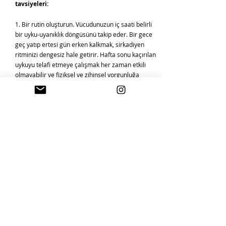
tavsiyeleri:
1. Bir rutin oluşturun. Vücudunuzun iç saati belirli
bir uyku-uyanıklık döngüsünü takip eder. Bir gece
geç yatıp ertesi gün erken kalkmak, sirkadiyen
ritminizi dengesiz hale getirir. Hafta sonu kaçırılan
uykuyu telafi etmeye çalışmak her zaman etkili
olmayabilir ve fiziksel ve zihinsel yorgunluğa
neden olabilir. Bu nedenle günlük bir uyku
programına uymak, genel sağlığınız ve iyi
oluşunuz için son derece faydalı olabilir.
2. Gece geç saatte kardiyo yapmayı kesin.
Sabahları yorgun hissediyorsanız, gece geç
saatlerdeki koşu bandı antrenmanınız bundan
sorumlu olabilir. Bazı insanlar için gece yarısı
egzersiz veya yatmadan hemen önce yoğun yoga
seansı, beynin rahatlamasını zorlaştırabilir.
Yatmadan iki veya üç saat önce ağır egzersizi
bitirmeyi hedefleyin. Egzersizin uyku kalitesini
nasıl etkilediği hakkında daha fazla bilgi edinin.