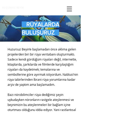
HUZURSUZ BEYİN
RÜYALARDA
BULUŞURUZ
Huzursuz Beyin’e başlamadan önce aklıma gelen
projelerden biri bir rüya veritabanı oluşturmaktı.
Sadece kendi gördüğüm rüyaları değil, internette,
kitaplarda, şarkılarda ve filmlerde karşılaştığım
rüyaları da kaydetmek; temalarına ve
sembollerine göre ayırmak istiyordum. Nablusi’nin
rüya tabirlerinden İbrani rüya yorumlarına kadar
arşiv de yaptım ama başlamadım.
Bazı nörobilimciler rüya dediğimiz şeyin
uykudayken nöronların rastgele ateşlenmesi ve
beynimizin bu ateşlenmeleri bir bağlam içine
oturtması olduğunu iddia ediyor. Yani rastlantısal