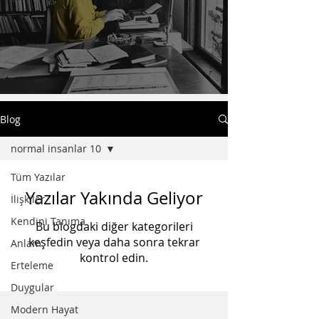
Sevgi zaten hep oradaydı.
Blog
normal insanlar 10
Tüm Yazılar
Yazılar Yakında Geliyor
İlişkiler
Kendini Tanıma
Bu blogdaki diğer kategorileri
keşfedin veya daha sonra tekrar
Anlam
kontrol edin.
Erteleme
Duygular
Modern Hayat