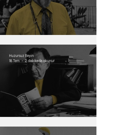
Çırpındıkça batmak
Huzursuz Beyin
18 Tem
2 dakikada okunur
Değersizlik Pazarı