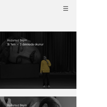
HUZURSUZ BEYİN
Huzursuz Beyin
18 Tem
3 dakikada okunur
Mizah ve otorite
Huzursuz Beyin