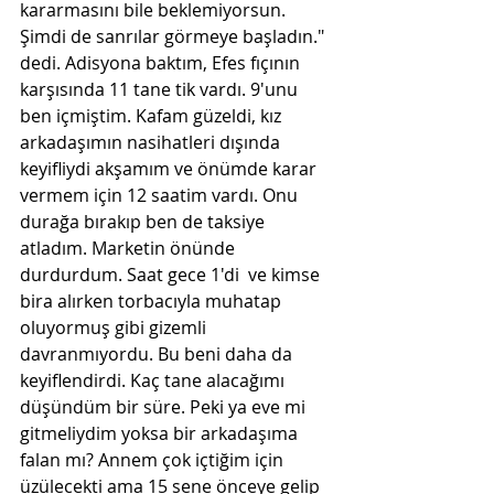
kararmasını bile beklemiyorsun. 
Şimdi de sanrılar görmeye başladın." 
dedi. Adisyona baktım, Efes fıçının 
karşısında 11 tane tik vardı. 9'unu 
ben içmiştim. Kafam güzeldi, kız 
arkadaşımın nasihatleri dışında 
keyifliydi akşamım ve önümde karar 
vermem için 12 saatim vardı. Onu 
durağa bırakıp ben de taksiye 
atladım. Marketin önünde 
durdurdum. Saat gece 1'di  ve kimse 
bira alırken torbacıyla muhatap 
oluyormuş gibi gizemli 
davranmıyordu. Bu beni daha da 
keyiflendirdi. Kaç tane alacağımı 
düşündüm bir süre. Peki ya eve mi 
gitmeliydim yoksa bir arkadaşıma 
falan mı? Annem çok içtiğim için 
üzülecekti ama 15 sene önceye gelip 