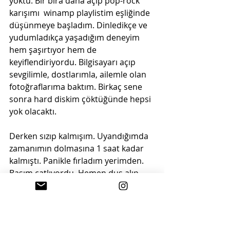
yoktu. Bir bira daha açıp pop-rock 
karışımı  winamp playlistim eşliğinde 
düşünmeye başladım. Dinledikçe ve 
yudumladıkça yaşadığım deneyim 
hem şaşırtıyor hem de 
keyiflendiriyordu. Bilgisayarı açıp 
sevgilimle, dostlarımla, ailemle olan 
fotoğraflarıma baktım. Birkaç sene 
sonra hard diskim çöktüğünde hepsi 
yok olacaktı.
Derken sızıp kalmışım. Uyandığımda 
zamanımın dolmasına 1 saat kadar 
kalmıştı. Panikle fırladım yerimden. 
Başım çatlıyordu. Hemen duş alıp 
ağrı kesici içtim biraz kendime gelir, 
neyi değiştirmek istediğime karar 
veririm düşüncesiyle. Zaman dolmak 
üzereydi ve karar veremiyordum. 