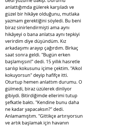
dedi yüzüme bakıp. Durumu 
anlattığımda gülerek karşıladı ve 
güzel bir hikâye olduğunu, mutlaka 
yazmam gerektiğini söyledi. Bu beni 
biraz sinirlendirmişti ama aynı 
hikâyeyi o bana anlatsa aynı tepkiyi 
verirdim diye düşündüm. Kız 
arkadaşımı arayıp çağırdım. Birkaç 
saat sonra geldi. "Bugün erken 
başlamışsın!" dedi. 15 yıllık hasretle 
sarılıp kokusunu içime çektim. "Alkol 
kokuyorsun" deyip hafifçe itti. 
Oturtup hemen anlattım durumu. O 
gülmedi, biraz üzülerek dinliyor 
gibiydi. Bitirdiğimde ellerimi tutup 
şefkatle baktı. "Kendine bunu daha 
ne kadar yapacaksın?" dedi. 
Anlamamıştım. "Gittikçe artırıyorsun 
ve artık başlamak için havanın 