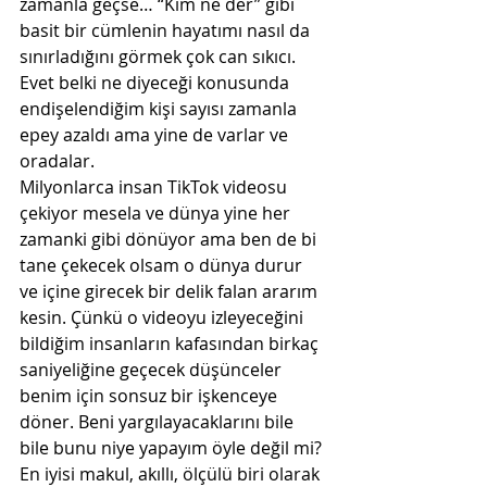
zamanla geçse… “Kim ne der” gibi 
basit bir cümlenin hayatımı nasıl da 
sınırladığını görmek çok can sıkıcı. 
Evet belki ne diyeceği konusunda 
endişelendiğim kişi sayısı zamanla 
epey azaldı ama yine de varlar ve 
oradalar.
Milyonlarca insan TikTok videosu 
çekiyor mesela ve dünya yine her 
zamanki gibi dönüyor ama ben de bi 
tane çekecek olsam o dünya durur 
ve içine girecek bir delik falan ararım 
kesin. Çünkü o videoyu izleyeceğini 
bildiğim insanların kafasından birkaç 
saniyeliğine geçecek düşünceler 
benim için sonsuz bir işkenceye 
döner. Beni yargılayacaklarını bile 
bile bunu niye yapayım öyle değil mi? 
En iyisi makul, akıllı, ölçülü biri olarak 