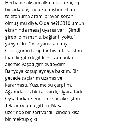
Herhalde akşam alkolü fazla kaçırıp 
bir arkadaşımda kalmıştım. Elimi 
telefonuma attım, arayan soran 
olmuş mu diye. O da ne?! 3310'umun 
ekranında mesaj uyarısı var. "Şimdi 
girebildim msn'e, bağlantı yoktu" 
yazıyordu. Gece yarısı atılmış. 
Gözlüğümü takıp bir hışımla kalktım. 
İnanılır gibi değildi! Bir zamanlar 
ailemle yaşadığım evdeydim. 
Banyoya koşup aynaya baktım. Bir 
gecede saçlarım uzamış ve 
kararmıştı. Yüzüme su çarptım. 
Ağzımda pis bir tat vardı; sigara tadı. 
Oysa birkaç sene önce bırakmıştım. 
Tekrar odama gittim. Masanın 
üzerinde bir zarf vardı. İçinden kısa 
bir mektup çıktı; 