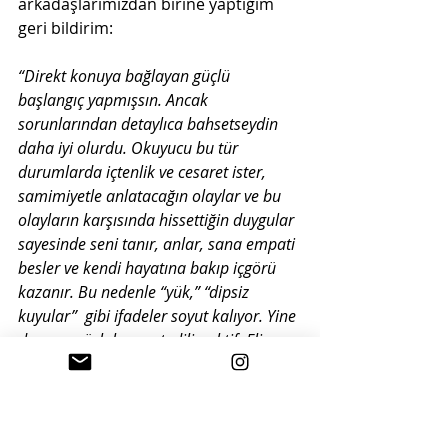
arkadaşlarımızdan birine yaptığım 
geri bildirim:
“Direkt konuya bağlayan güçlü 
başlangıç yapmışsın. Ancak 
sorunlarından detaylıca bahsetseydin 
daha iyi olurdu. Okuyucu bu tür 
durumlarda içtenlik ve cesaret ister, 
samimiyetle anlatacağın olaylar ve bu 
olayların karşısında hissettiğin duygular 
sayesinde seni tanır, anlar, sana empati 
besler ve kendi hayatına bakıp içgörü 
kazanır. Bu nedenle “yük,” “dipsiz 
kuyular”  gibi ifadeler soyut kalıyor. Yine 
de yazın, üslubun net, dilin aktif. Eline 
sağlık.”
Bir başka yazara: