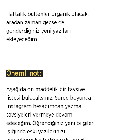
Haftalık bültenler organik olacak;
aradan zaman geçse de,
gönderdiğiniz yeni yazıları
ekleyeceğim.
Önemli not:
Aşağıda on maddelik bir tavsiye
listesi bulacaksınız. Süreç boyunca
Instagram hesabımdan yazma
tavsiyeleri vermeye devam
edeceğim. Öğrendiğiniz yeni bilgiler
ışığında eski yazılarınızı