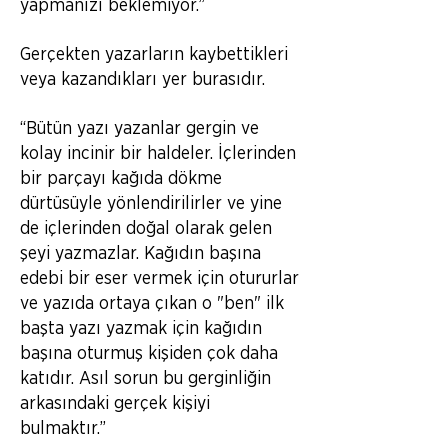
yapmanızı beklemiyor.”
Gerçekten yazarların kaybettikleri
veya kazandıkları yer burasıdır.
“Bütün yazı yazanlar gergin ve
kolay incinir bir haldeler. İçlerinden
bir parçayı kağıda dökme
dürtüsüyle yönlendirilirler ve yine
de içlerinden doğal olarak gelen
şeyi yazmazlar. Kağıdın başına
edebi bir eser vermek için otururlar
ve yazıda ortaya çıkan o "ben" ilk
başta yazı yazmak için kağıdın
başına oturmuş kişiden çok daha
katıdır. Asıl sorun bu gerginliğin
arkasındaki gerçek kişiyi
bulmaktır.”