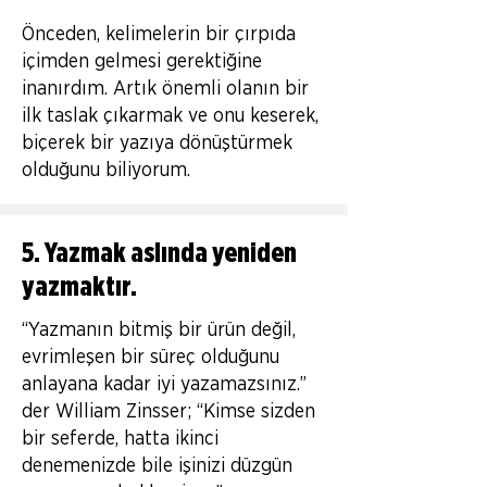
Önceden, kelimelerin bir çırpıda
içimden gelmesi gerektiğine
inanırdım. Artık önemli olanın bir
ilk taslak çıkarmak ve onu keserek,
biçerek bir yazıya dönüştürmek
olduğunu biliyorum.
5. Yazmak aslında yeniden
yazmaktır.
“Yazmanın bitmiş bir ürün değil,
evrimleşen bir süreç olduğunu
anlayana kadar iyi yazamazsınız.”
der William Zinsser; “Kimse sizden
bir seferde, hatta ikinci
denemenizde bile işinizi düzgün