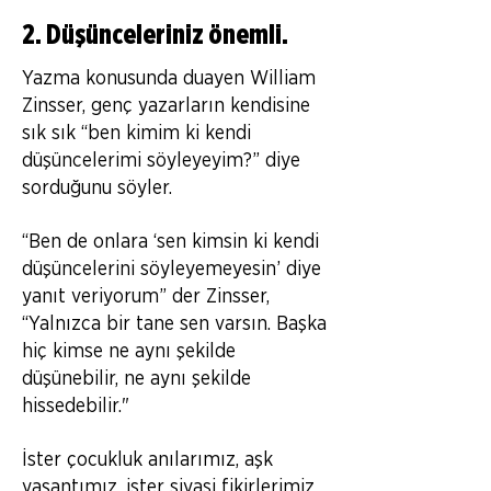
2. Düşünceleriniz önemli.
Yazma konusunda duayen William
Zinsser, genç yazarların kendisine
sık sık “ben kimim ki kendi
düşüncelerimi söyleyeyim?” diye
sorduğunu söyler.
“Ben de onlara ‘sen kimsin ki kendi
düşüncelerini söyleyemeyesin’ diye
yanıt veriyorum” der Zinsser,
“Yalnızca bir tane sen varsın. Başka
hiç kimse ne aynı şekilde
düşünebilir, ne aynı şekilde
hissedebilir."
İster çocukluk anılarımız, aşk
yaşantımız, ister siyasi fikirlerimiz,