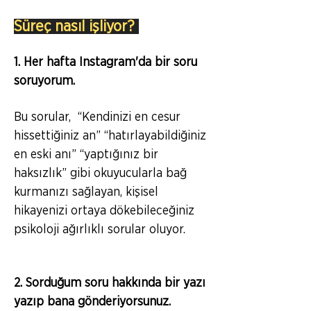
Süreç nasıl işliyor?
1. Her hafta Instagram'da bir soru
soruyorum.
Bu sorular, “Kendinizi en cesur
hissettiğiniz an” “hatırlayabildiğiniz
en eski anı” “yaptığınız bir
haksızlık” gibi
okuyucularla bağ
kurmanızı sağlayan, kişisel
hikayenizi ortaya dökebileceğiniz
psikoloji ağırlıklı sorular oluyor.
2. Sorduğum soru hakkında bir yazı
yazıp bana gönderiyorsunuz.