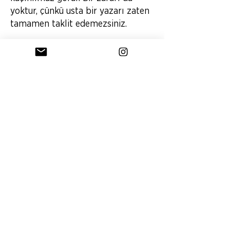
yoktur, çünkü usta bir yazarı zaten
tamamen taklit edemezsiniz.
Zinsser ise önemli olanın hangi
tarzda yazmak istediğimizi bulmak
olduğunu dile getirir. Farklı türde,
yüzlerce farklı metot bulunur ve
söylemek istediğimizi
söyleyebilmemizi sağlayan metot
bizim için doğru metottur.
Yazmak istediğimiz tarzdaki
yazarları dilediğimiz kadar taklit
etmemizi önerir, zamanla istesek
de istemesek de, kendi tarzımız
oluşur zaten.