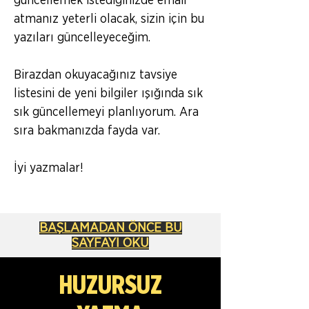
güncellemek istediğinizde email
atmanız yeterli olacak, sizin için bu
yazıları güncelleyeceğim.
Birazdan okuyacağınız tavsiye
listesini de yeni bilgiler ışığında sık
sık güncellemeyi planlıyorum. Ara
sıra bakmanızda fayda var.
İyi yazmalar!
BAŞLAMADAN ÖNCE BU
SAYFAYI OKU
HUZURSUZ