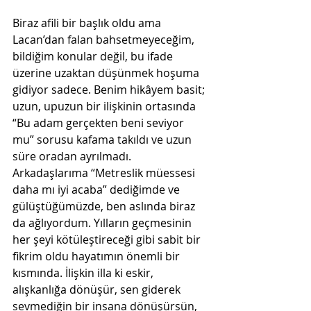
Biraz afili bir başlık oldu ama 
Lacan’dan falan bahsetmeyeceğim, 
bildiğim konular değil, bu ifade 
üzerine uzaktan düşünmek hoşuma 
gidiyor sadece. Benim hikâyem basit; 
uzun, upuzun bir ilişkinin ortasında 
“Bu adam gerçekten beni seviyor 
mu” sorusu kafama takıldı ve uzun 
süre oradan ayrılmadı. 
Arkadaşlarıma “Metreslik müessesi 
daha mı iyi acaba” dediğimde ve 
gülüştüğümüzde, ben aslında biraz 
da ağlıyordum. Yılların geçmesinin 
her şeyi kötüleştireceği gibi sabit bir 
fikrim oldu hayatımın önemli bir 
kısmında. İlişkin illa ki eskir, 
alışkanlığa dönüşür, sen giderek 
sevmediğin bir insana dönüşürsün, 