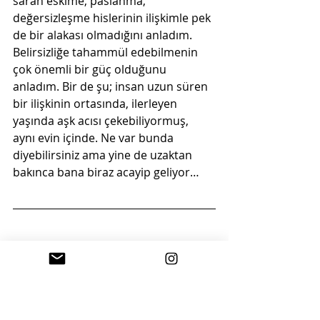
saran eskime, paslanma, 
değersizleşme hislerinin ilişkimle pek 
de bir alakası olmadığını anladım. 
Belirsizliğe tahammül edebilmenin 
çok önemli bir güç olduğunu 
anladım. Bir de şu; insan uzun süren 
bir ilişkinin ortasında, ilerleyen 
yaşında aşk acısı çekebiliyormuş, 
aynı evin içinde. Ne var bunda 
diyebilirsiniz ama yine de uzaktan 
bakınca bana biraz acayip geliyor…
BUNU YAPAN BEN MİYİM?
- matruşka - 
Televizyonda, internette hep görür, 