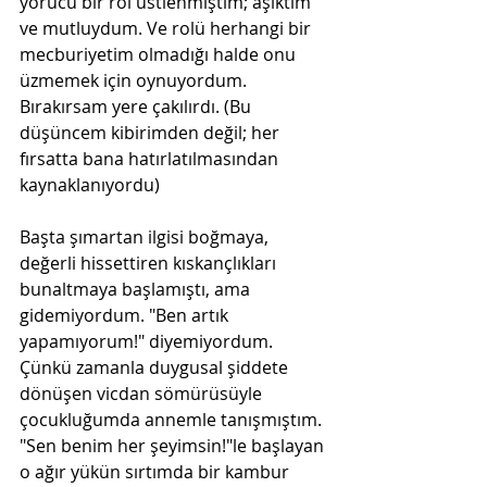
yorucu bir rol üstlenmiştim; aşıktım 
ve mutluydum. Ve rolü herhangi bir 
mecburiyetim olmadığı halde onu 
üzmemek için oynuyordum. 
Bırakırsam yere çakılırdı. (Bu 
düşüncem kibirimden değil; her 
fırsatta bana hatırlatılmasından 
kaynaklanıyordu) 
Başta şımartan ilgisi boğmaya, 
değerli hissettiren kıskançlıkları 
bunaltmaya başlamıştı, ama 
gidemiyordum. "Ben artık 
yapamıyorum!" diyemiyordum. 
Çünkü zamanla duygusal şiddete 
dönüşen vicdan sömürüsüyle 
çocukluğumda annemle tanışmıştım. 
"Sen benim her şeyimsin!"le başlayan 
o ağır yükün sırtımda bir kambur 