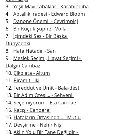
3.   
Yeşil Mavi Tabaklar - Karahindiba
4.   
Aptallık İradesi - Edward Bloom
5.   
Danone Önemli - Çevrimpiçi
6.   
Bir Küçük Şüphe - Voila
7.   
İçimdeki Ses - Bir Başka 
Dünyadaki
8.   
Hata Hatadır - San
9.   
Meslek Seçimi, Hayat Seçimi - 
Dalgın Cambaz
10. 
Çikolata - Altum
11. 
Piramit - İki
12. 
Tereddüt ve Ümit - Bala-dest
13. 
Bir Adım Ötesi... - Sehvenli
14. 
Seçemiyorum - Eta Carinae
15. 
Kaçış - Canderel
16. 
Hataların Ortasında... - Mutlu
17. 
Devşirme - Nehir Niş
18. 
Aklın Yolu Bir Tane Değildir - 