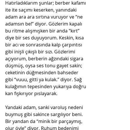
Hatırladıklarım şunlar; berber kafamı 
ite ite saçımı keserken, yanındaki 
adam ara ara sırtına vuruyor ve “ne 
adamsın be!” diyor. Gözlerim kapalı 
bu ritme alışmışken bir anda “kırt” 
diye bir ses duyuyorum. Keskin, kısa 
bir acı ve sonrasında kalp çarpıntısı 
gibi inişli çıkışlı bir sızı. Gözlerimi 
açıyorum, berberin ağzındaki sigara 
düşmüş, oysa ses tonu gayet sakin; 
ceketinin düğmesinden bahseder 
gibi “vuuu, gitti ya kulak.” diyor. Sağ 
kulağımın tepesinden yukarıya doğru 
kan fışkırıyor pıslayarak.
Yandaki adam, sanki varoluş nedeni 
buymuş gibi sakince sargılıyor beni. 
Bir yandan da “minik bir parçaymış, 
olur öyle” diyor. Ruhum bedenimi 