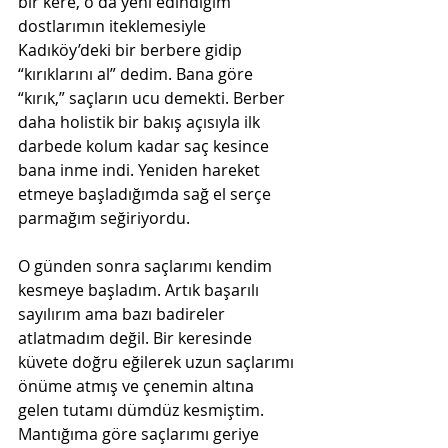
bir kere, o da yeni edindiğim 
dostlarımın iteklemesiyle 
Kadıköy’deki bir berbere gidip 
“kırıklarını al” dedim. Bana göre 
“kırık,” saçların ucu demekti. Berber 
daha holistik bir bakış açısıyla ilk 
darbede kolum kadar saç kesince 
bana inme indi. Yeniden hareket 
etmeye başladığımda sağ el serçe 
parmağım seğiriyordu.
O günden sonra saçlarımı kendim 
kesmeye başladım. Artık başarılı 
sayılırım ama bazı badireler 
atlatmadım değil. Bir keresinde 
küvete doğru eğilerek uzun saçlarımı 
önüme atmış ve çenemin altına 
gelen tutamı dümdüz kesmiştim. 
Mantığıma göre saçlarımı geriye 