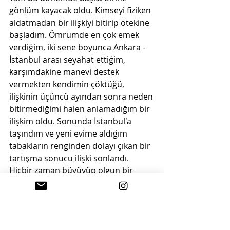
gönlüm kayacak oldu. Kimseyi fiziken 
aldatmadan bir ilişkiyi bitirip ötekine 
başladım. Ömrümde en çok emek 
verdiğim, iki sene boyunca Ankara - 
İstanbul arası seyahat ettiğim, 
karşımdakine manevi destek 
vermekten kendimin çöktüğü, 
ilişkinin üçüncü ayından sonra neden 
bitirmediğimi halen anlamadığım bir 
ilişkim oldu. Sonunda İstanbul'a 
taşındım ve yeni evime aldığım 
tabakların renginden dolayı çıkan bir 
tartışma sonucu ilişki sonlandı. 
Hiçbir zaman büyüyüp olgun bir 
insana dönüşmedim. Dolayısıyla 
kendime halen kızmıyorum. Ancak 
gösterdiğim çabayı bir önceki ilişkiye 
az da olsa kaydırmamış olmak bence 