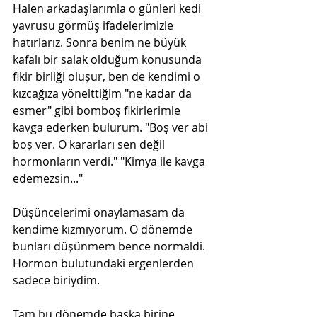
Halen arkadaşlarımla o günleri kedi 
yavrusu görmüş ifadelerimizle 
hatırlarız. Sonra benim ne büyük 
kafalı bir salak olduğum konusunda 
fikir birliği oluşur, ben de kendimi o 
kızcağıza yönelttiğim "ne kadar da 
esmer" gibi bomboş fikirlerimle 
kavga ederken bulurum. "Boş ver abi 
boş ver. O kararları sen değil 
hormonların verdi." "Kimya ile kavga 
edemezsin..."
Düşüncelerimi onaylamasam da 
kendime kızmıyorum. O dönemde 
bunları düşünmem bence normaldi. 
Hormon bulutundaki ergenlerden 
sadece biriydim.
Tam bu dönemde başka birine 