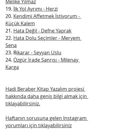
Melike Yılmaz
19. 
İlk Yol Ayrımı - Herzi
20. 
Kendimi Affetmek İstiyorum - 
Küçük Kalem
21. 
Hata Değil - Defne Yaprak
22. 
Hata Dolu Seçimler - Meryem 
Sena
23. B
ikarar - Seyyan Uslu
24. 
Özgür İrade Sanrısı - Milenay 
Karga
Hadi Beraber Kitap Yazalım projesi 
hakkında daha geniş bilgi almak için 
tıklayabilirsiniz.
Haftanın sorusuna gelen Instagram 
yorumları için tıklayabilirsiniz