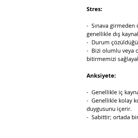
Stres:
-  Sınava girmeden 
genellikle dış kaynak
-  Durum çözüldüğün
-  Bizi olumlu veya
bitirmemizi sağlayab
Anksiyete:
-  Genellikle iç kayn
-  Genellikle kolay 
duygusunu içerir.
-  Sabittir; ortada b