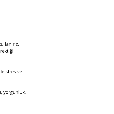
llanırız. 
ektiği 
de stres ve 
, yorgunluk, 
 