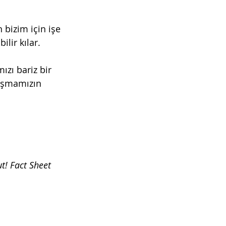
 bizim için işe 
lir kılar.
zı bariz bir 
uşmamızın 
t! Fact Sheet