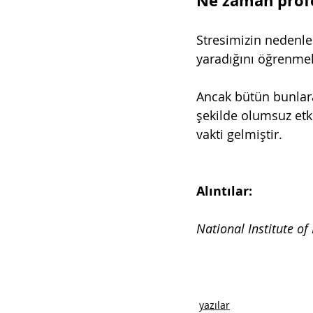
Ne zaman prof
Stresimizin nedenler
yaradığını öğrenmek 
Ancak bütün bunlara 
şekilde olumsuz etk
vakti gelmiştir.
Alıntılar:
National Institute of
yazılar