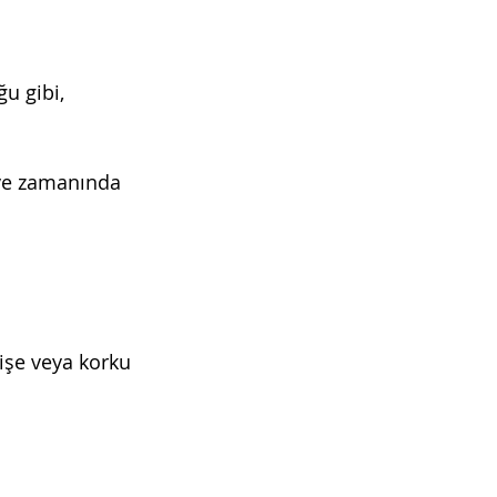
u gibi, 
 ve zamanında 
işe veya korku 