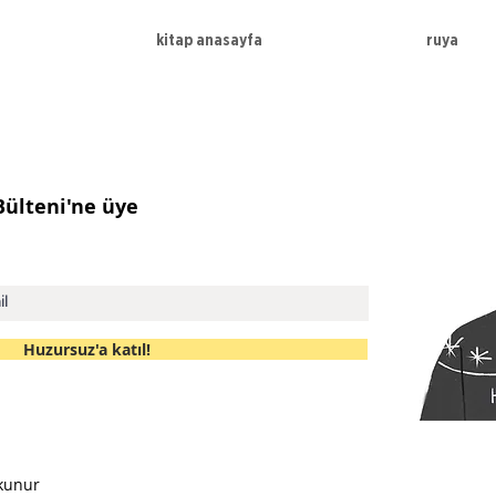
kitap anasayfa
ruya
 Bülteni'ne üye
Huzursuz'a katıl!
kunur