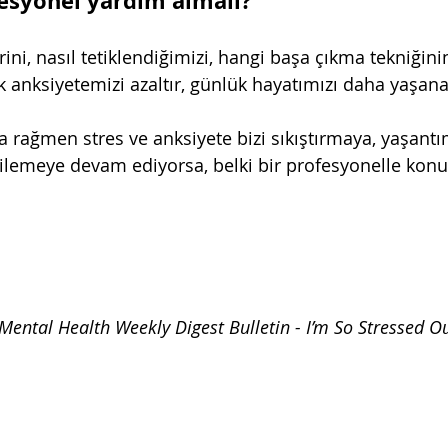
esyonel yardım almalı?
ini, nasıl tetiklendiğimizi, hangi başa çıkma tekniğinin
anksiyetemizi azaltır, günlük hayatımızı daha yaşanabi
rağmen stres ve anksiyete bizi sıkıştırmaya, yaşantımı
ilemeye devam ediyorsa, belki bir profesyonelle kon
 Mental Health Weekly Digest Bulletin - I’m So Stressed Ou