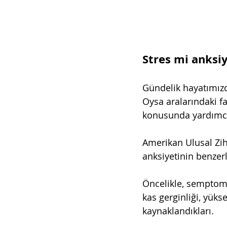
Stres mi anksi
Gündelik hayatımızda
Oysa aralarındaki f
konusunda yardımcı 
Amerikan Ulusal Zihi
anksiyetinin benzerli
Öncelikle, semptoml
kas gerginliği, yükse
kaynaklandıkları.