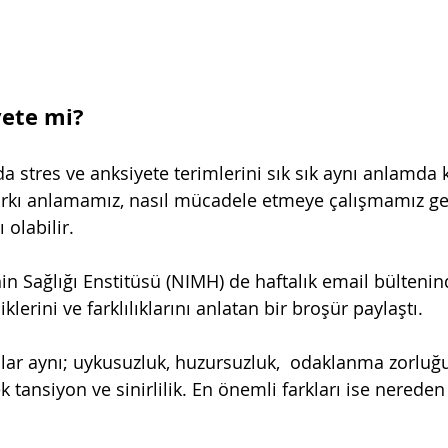
yete mi?
 stres ve anksiyete terimlerini sık sık aynı anlamda ku
arkı anlamamız, nasıl mücadele etmeye çalışmamız ger
olabilir. 
n Sağlığı Enstitüsü (NIMH) de haftalık email bültenin
klerini ve farklılıklarını anlatan bir broşür paylaştı.
ar aynı; uykusuzluk, huzursuzluk,  odaklanma zorluğu
k tansiyon ve sinirlilik. En önemli farkları ise nereden