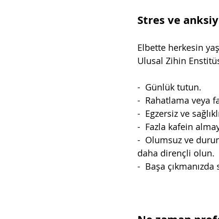
Stres ve anksi
Elbette herkesin yaş
Ulusal Zihin Enstitü
-  Günlük tutun.
-  Rahatlama veya fa
-  Egzersiz ve sağlıkl
-  Fazla kafein alma
-  Olumsuz ve durum
daha dirençli olun. 
-  Başa çıkmanızda s