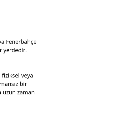
eya Fenerbahçe 
r yerdedir. 
fiziksel veya 
amansız bir 
eya uzun zaman 