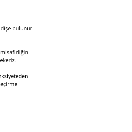
ndişe bulunur. 
misafirliğin 
ekeriz.
nksiyeteden 
geçirme 