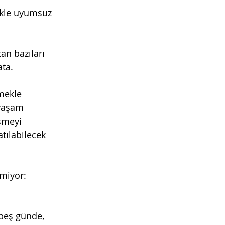
rikle uyumsuz 
n bazıları 
ata.
mekle 
 yaşam 
şmeyi 
ılabilecek 
miyor: 
beş günde, 