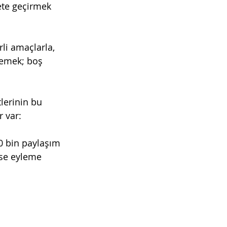
ete geçirmek 
rli amaçlarla, 
demek; boş 
lerinin bu 
r var:
0 bin paylaşım 
ise eyleme 