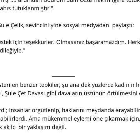
şahıs tutuklanmıştır."
Şule Çelik, sevincini yine sosyal medyadan  paylaştı:
estek için teşekkürler. Olmasanız başaramazdım. Herk
dileğiyle."
erilen benzer tepkiler, şu ana dek yüzlerce kadının h
, Şule Çet Davası gibi davaların üstünün örtülmesini 
irdi; insanlar örgütlenip, haklarını meydanda arayabilir
abilirlerdi. Ama mükemmel eylemi öne çıkarmak için, 
 akılcı bir yaklaşım değil.