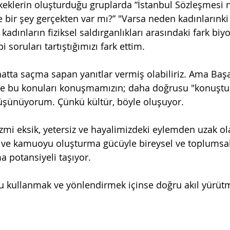
rkeklerin oluşturduğu gruplarda “İstanbul Sözleşmesi n
ye bir şey gerçekten var mı?” "Varsa neden kadınlarınk
adınların fiziksel saldırganlıkları arasındaki fark biyo
bi soruları tartıştığımızı fark ettim.
hatta saçma sapan yanıtlar vermiş olabiliriz. Ama Başa
e bu konuları konuşmamızın; daha doğrusu "konuştu
şünüyorum. Çünkü kültür, böyle oluşuyor.
zmi eksik, yetersiz ve hayalimizdeki eylemden uzak ola
sı ve kamuoyu oluşturma gücüyle bireysel ve toplumsa
a potansiyeli taşıyor.
u kullanmak ve yönlendirmek içinse doğru akıl yürütm