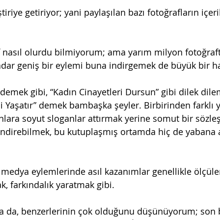
ştiriye getiriyor; yani paylaşılan bazı fotoğrafların içe
asıl olurdu bilmiyorum; ama yarım milyon fotoğrafta
adar geniş bir eylemi buna indirgemek de büyük bir h
demek gibi, “Kadın Cinayetleri Dursun” gibi dilek dile
i Yaşatır” demek bambaşka şeyler. Birbirinden farklı
ınlara soyut sloganlar attırmak yerine somut bir sözle
direbilmek, bu kutuplaşmış ortamda hiç de yabana at
l medya eylemlerinde asıl kazanımlar genellikle ölçüle
 farkındalık yaratmak gibi.
lsa da, benzerlerinin çok olduğunu düşünüyorum; son 