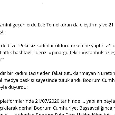
izmini geçenlerde Ece Temelkuran da eleştirmiş ve 2
ştı:
de bize “Peki siz kadınlar öldürülürken ne yaptınız?” d
 attık hashtagli” deriz. 
#pinargultekin
#istanbulsözle
r
"
ıldır bir kadını taciz eden fakat tutuklanmayan Nurettin
l medya baskısı sayesinde tutuklandı. Bodrum Cumhu
öyle duyurdu:
latformlarında 21/07/2020 tarihinde ... yapılan payla
çıkılarak derhal Bodrum Cumhuriyet Başsavcılığınca 
mış .... ardından Bodrum Sulh Ceza Hakimliğine tutuk