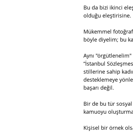
Bu da bizi ikinci ele
olduğu eleştirisine.
Mükemmel fotoğraf n
böyle diyelim; bu k
Aynı "örgütlenelim" 
“İstanbul Sözleşmes
stillerine sahip kad
desteklemeye yönlen
başarı değil.
Bir de bu tür sosya
kamuoyu oluşturmak,
Kişisel bir örnek o