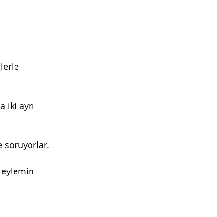
lerle 
a iki ayrı 
e soruyorlar.
n eylemin 