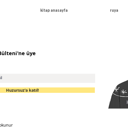
kitap anasayfa
ruya
 Bülteni'ne üye
Huzursuz'a katıl!
 okunur