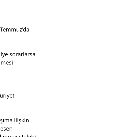
1 Temmuz'da 
iye sorarlarsa 
şmesi
 
riyet 
şıma ilişkin 
resen 
lanması talebi 