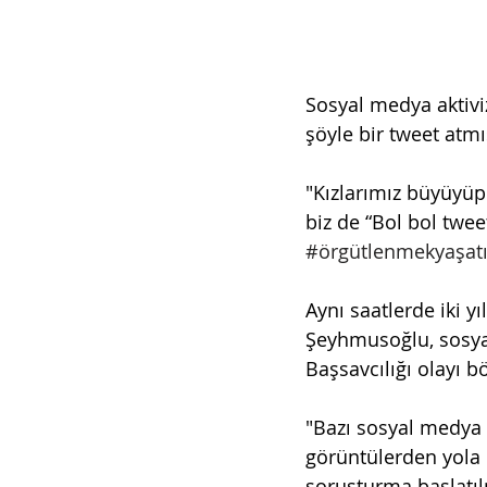
Sosyal medya aktiv
şöyle bir tweet atmı
"Kızlarımız büyüyüp 
biz de “Bol bol tweet
#örgütlenmekyaşatı
Aynı saatlerde iki y
Şeyhmusoğlu, sosya
Başsavcılığı olayı b
"Bazı sosyal medya p
görüntülerden yola 
soruşturma başlatıl