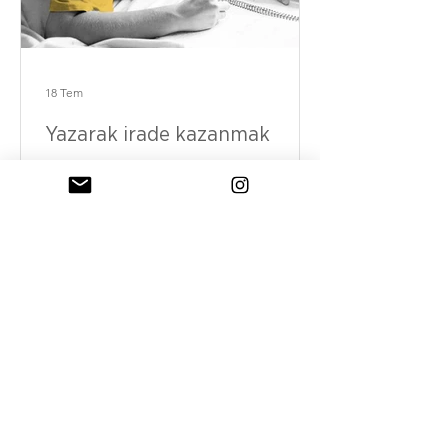
18 Tem
Yazarak irade kazanmak
Beynimiz çürümüyor, sadece
kullanılmıyor. Ve bunu telafi edecek en
güçlü aracı unuttuk: Yazmayı.