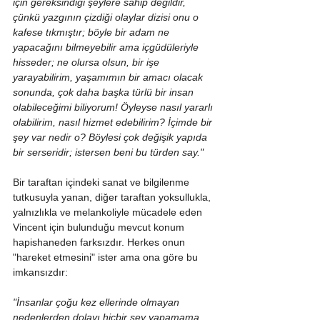
için gereksindiği şeylere sahip değildir, 
çünkü yazgının çizdiği olaylar dizisi onu o 
kafese tıkmıştır; böyle bir adam ne 
yapacağını bilmeyebilir ama içgüdüleriyle 
hisseder; ne olursa olsun, bir işe 
yarayabilirim, yaşamımın bir amacı olacak 
sonunda, çok daha başka türlü bir insan 
olabileceğimi biliyorum! Öyleyse nasıl yararlı 
olabilirim, nasıl hizmet edebilirim? İçimde bir 
şey var nedir o? Böylesi çok değişik yapıda 
bir serseridir; istersen beni bu türden say."
Bir taraftan içindeki sanat ve bilgilenme 
tutkusuyla yanan, diğer taraftan yoksullukla, 
yalnızlıkla ve melankoliyle mücadele eden 
Vincent için bulunduğu mevcut konum 
hapishaneden farksızdır. Herkes onun 
"hareket etmesini" ister ama ona göre bu 
imkansızdır:
"İnsanlar çoğu kez ellerinde olmayan 
nedenlerden dolayı hiçbir şey yapamama 