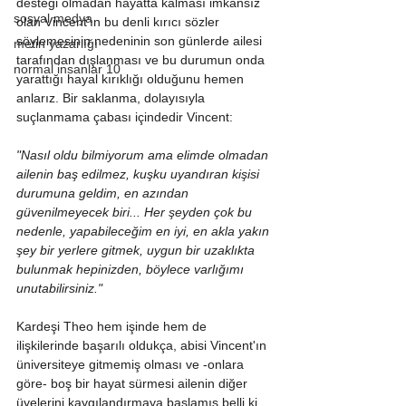
desteği olmadan hayatta kalması imkansız 
sosyal medya
olan Vincent'ın bu denli kırıcı sözler 
söylemesinin nedeninin son günlerde ailesi 
metin yazarlığı
tarafından dışlanması ve bu durumun onda 
normal insanlar 10
yarattığı hayal kırıklığı olduğunu hemen 
anlarız. Bir saklanma, dolayısıyla 
suçlanmama çabası içindedir Vincent:
"Nasıl oldu bilmiyorum ama elimde olmadan 
ailenin baş edilmez, kuşku uyandıran kişisi 
durumuna geldim, en azından 
güvenilmeyecek biri... Her şeyden çok bu 
nedenle, yapabileceğim en iyi, en akla yakın 
şey bir yerlere gitmek, uygun bir uzaklıkta 
bulunmak hepinizden, böylece varlığımı 
unutabilirsiniz."
Kardeşi Theo hem işinde hem de 
ilişkilerinde başarılı oldukça, abisi Vincent'ın 
üniversiteye gitmemiş olması ve -onlara 
göre- boş bir hayat sürmesi ailenin diğer 
üyelerini kaygılandırmaya başlamış belli ki.  