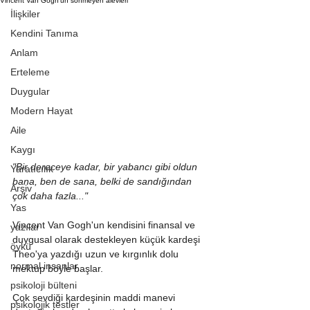
Vincent Van Gogh'un sönmeyen alevleri
İlişkiler
Kendini Tanıma
Anlam
Erteleme
Duygular
Modern Hayat
Aile
Kaygı
"Bir dereceye kadar, bir yabancı gibi oldun 
Yaratıcılık
bana, ben de sana, belki de sandığından 
Arşiv
çok daha fazla..."
Yas
Vincent Van Gogh'un kendisini finansal ve 
yazılar
duygusal olarak destekleyen küçük kardeşi 
öykü
Theo'ya yazdığı uzun ve kırgınlık dolu 
normal insanlar
mektup böyle başlar.
psikoloji bülteni
Çok sevdiği kardeşinin maddi manevi 
psikolojik testler