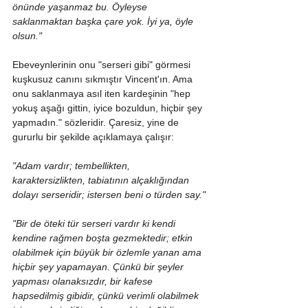
önünde yaşanmaz bu. Öyleyse 
saklanmaktan başka çare yok. İyi ya, öyle 
olsun."
Ebeveynlerinin onu "serseri gibi" görmesi 
kuşkusuz canını sıkmıştır Vincent'ın. Ama 
onu saklanmaya asıl iten kardeşinin "hep 
yokuş aşağı gittin, iyice bozuldun, hiçbir şey 
yapmadın." sözleridir. Çaresiz, yine de 
gururlu bir şekilde açıklamaya çalışır:
"Adam vardır; tembellikten, 
karaktersizlikten, tabiatının alçaklığından 
dolayı serseridir; istersen beni o türden say."
"Bir de öteki tür serseri vardır ki kendi 
kendine rağmen boşta gezmektedir; etkin 
olabilmek için büyük bir özlemle yanan ama 
hiçbir şey yapamayan. Çünkü bir şeyler 
yapması olanaksızdır, bir kafese 
hapsedilmiş gibidir, çünkü verimli olabilmek 