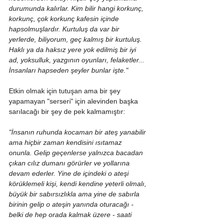
durumunda kalırlar. Kim bilir hangi korkunç, 
korkunç, çok korkunç kafesin içinde 
hapsolmuşlardır. Kurtuluş da var bir 
yerlerde, biliyorum, geç kalmış bir kurtuluş. 
Haklı ya da haksız yere yok edilmiş bir iyi 
ad, yoksulluk, yazgının oyunları, felaketler... 
İnsanları hapseden şeyler bunlar işte."
Etkin olmak için tutuşan ama bir şey 
yapamayan "serseri" için alevinden başka 
sarılacağı bir şey de pek kalmamıştır:
"İnsanın ruhunda kocaman bir ateş yanabilir 
ama hiçbir zaman kendisini ısıtamaz 
onunla. Gelip geçenlerse yalnızca bacadan 
çıkan cılız dumanı görürler ve yollarına 
devam ederler. Yine de içindeki o ateşi 
körüklemeli kişi, kendi kendine yeterli olmalı, 
büyük bir sabırsızlıkla ama yine de sabırla 
birinin gelip o ateşin yanında oturacağı - 
belki de hep orada kalmak üzere - saati 