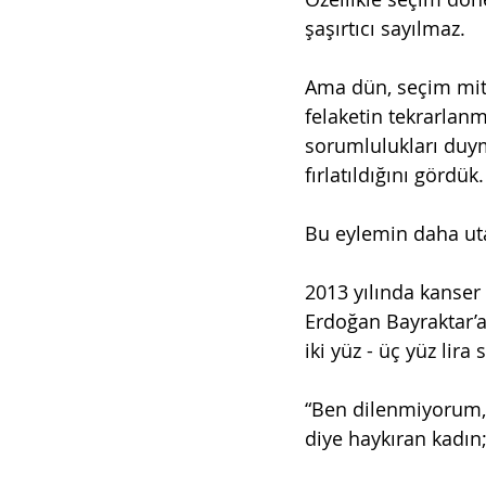
şaşırtıcı sayılmaz. 
Ama dün, seçim mitin
felaketin tekrarlanm
sorumlulukları duym
fırlatıldığını gördük.
Bu eylemin daha uta
2013 yılında kanser 
Erdoğan Bayraktar’a 
iki yüz - üç yüz lira 
“Ben dilenmiyorum, b
diye haykıran kadın