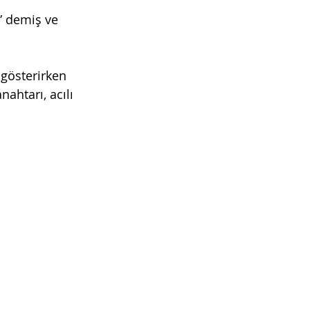
” demiş ve 
 gösterirken 
ahtarı, acılı 