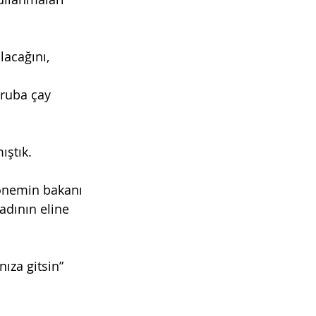
lacağını, 
ruba çay 
ıştık.
dönemin bakanı 
adının eline 
ıza gitsin” 