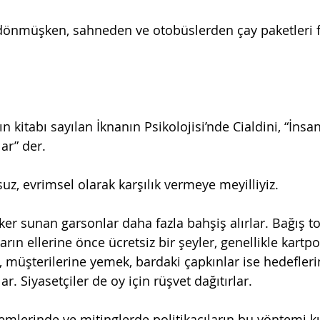
dönmüşken, sahneden ve otobüslerden çay paketleri fır
n kitabı sayılan İknanın Psikolojisi’nde Cialdini, “İnsan
r” der.
z, evrimsel olarak karşılık vermeye meyilliyiz.
r sunan garsonlar daha fazla bahşiş alırlar. Bağış top
ların ellerine önce ücretsiz bir şeyler, genellikle kartpo
lar, müşterilerine yemek, bardaki çapkınlar ise hedefleri
r. Siyasetçiler de oy için rüşvet dağıtırlar.
emlerinde ve mitinglerde politikacıların bu yöntemi k