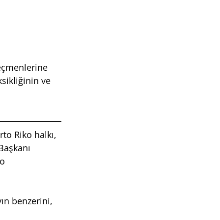
seçmenlerine 
ikliğinin ve 
to Riko halkı, 
 Başkanı 
o 
ın benzerini, 