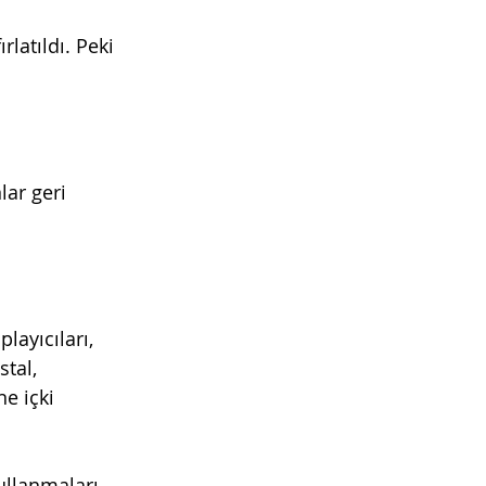
latıldı. Peki 
lar geri 
layıcıları, 
stal, 
ne içki 
ullanmaları 