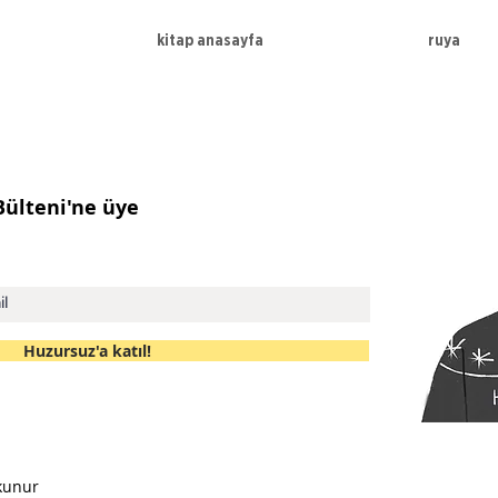
kitap anasayfa
ruya
 Bülteni'ne üye
Huzursuz'a katıl!
kunur