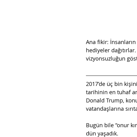
Ana fikir: İnsanların
hediyeler dağıtırlar
vizyonsuzluğun göste
2017’de üç bin kişin
tarihinin en tuhaf a
Donald Trump, konum
vatandaşlarına sırıta
Bugün bile “onur kır
dün yaşadık.