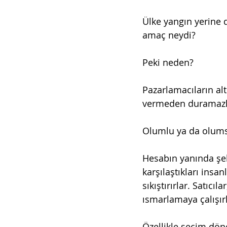
Ülke yangın yerine 
amaç neydi?
Peki neden?
Pazarlamacıların altı
vermeden duramazla
Olumlu ya da olumsu
Hesabın yanında şeke
karşılaştıkları insan
sıkıştırırlar. Satıcı
ısmarlamaya çalışırla
Özellikle seçim dön