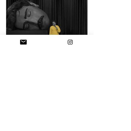
18 Tem
Mizah ve otorite
İktidarın en büyük dayanağı yalnızca
zor kullanması değil, ciddiye
alınmasıdır. Kahkaha o kesinliği delik
deşik eder.