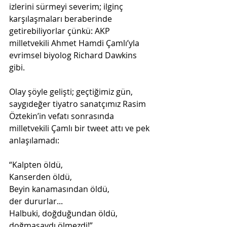
izlerini sürmeyi severim; ilginç 
karşılaşmaları beraberinde 
getirebiliyorlar çünkü: AKP 
milletvekili Ahmet Hamdi Çamlı’yla 
evrimsel biyolog Richard Dawkins 
gibi.
Olay şöyle gelişti; geçtiğimiz gün, 
saygıdeğer tiyatro sanatçımız Rasim 
Öztekin’in vefatı sonrasında 
milletvekili Çamlı bir tweet attı ve pek 
anlaşılamadı:
“Kalpten öldü,
Kanserden öldü,
Beyin kanamasından öldü, 
der dururlar...
Halbuki, doğduğundan öldü, 
doğmasaydı ölmezdi!”