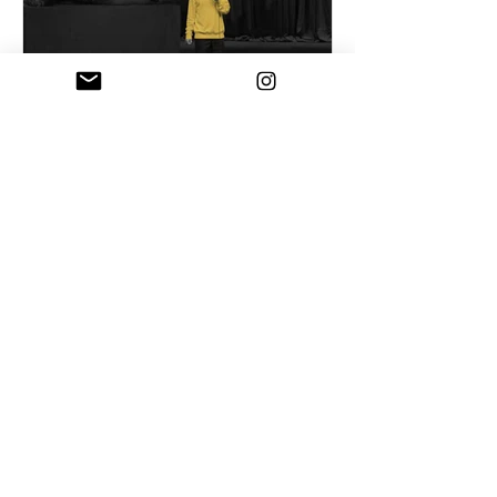
18 Tem
Mizah ve otorite
İktidarın en büyük dayanağı yalnızca
zor kullanması değil, ciddiye
alınmasıdır. Kahkaha o kesinliği delik
deşik eder.