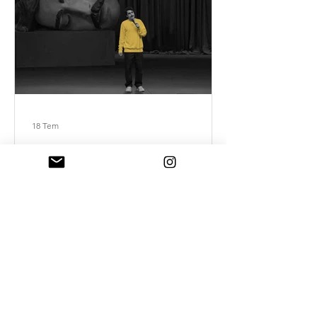
18 Tem
Mizah ve otorite
İktidarın en büyük dayanağı yalnızca
zor kullanması değil, ciddiye
alınmasıdır. Kahkaha o kesinliği delik
deşik eder.