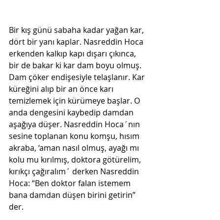
Bir kış günü sabaha kadar yağan kar, 
dört bir yanı kaplar. Nasreddin Hoca 
erkenden kalkıp kapı dışarı çıkınca, 
bir de bakar ki kar dam boyu olmuş. 
Dam çöker endişesiyle telaşlanır. Kar 
küreğini alıp bir an önce karı 
temizlemek için kürümeye başlar. O 
anda dengesini kaybedip damdan 
aşağıya düşer. Nasreddin Hoca´nın 
sesine toplanan konu komşu, hısım 
akraba, ‘aman nasıl olmuş, ayağı mı 
kolu mu kırılmış, doktora götürelim, 
kırıkçı çağıralım´ derken Nasreddin 
Hoca: “Ben doktor falan istemem 
bana damdan düşen birini getirin” 
der.