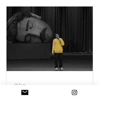
18 Tem
Mizah ve otorite
İktidarın en büyük dayanağı yalnızca
zor kullanması değil, ciddiye
alınmasıdır. Kahkaha o kesinliği delik
deşik eder.