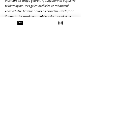
İnsanları bir araya getiren, iç dünyalarının boşluk ve
tekdüzeliğidir. Ters gelen özellikler ve tahammül
edemedikleri hatalar onları birbirinden uzaklaştırır.
Sonunda, bir arada var olabilecekleri, nezaket ve
görgünün belirlediği ortak noktada buluşurlar."
Sevebilmek için mesafeye ihtiyaç duymanızı
partnerleriniz anlamayabilirler. Özellikle bir bütün
olmak gibi size göre tuhaf istekleri olan kaygılı
bağlanma stiline sahip partnerleriniz.
Oysa size göre bir insanın özerkliğinden vazgeçip
başkasıyla bir bütün olmasının kara delik
tarafından yutulmasından pek farkı yoktur.
Eğer partneriniz kaygılı bağlanma stiline
sahipse bunları hatırlamak size ve ilişkinize iyi
gelebilir:
Özellikle sizden yakınlık talep edildiğindeki duygu
değişimlerinize ve üslubunuza dikkat edin.
Uzun sürme ihtimali olan potansiyel ilişkileri