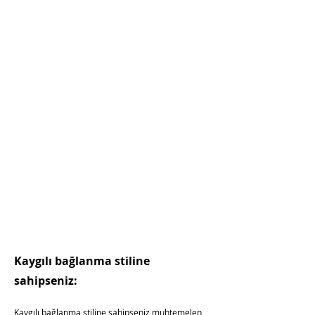
Kaygılı bağlanma stiline
sahipseniz:
Kaygılı bağlanma stiline sahipseniz muhtemelen