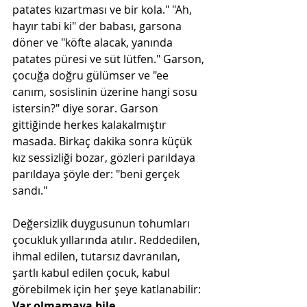
patates kızartması ve bir kola." "Ah, 
hayır tabi ki" der babası, garsona 
döner ve "köfte alacak, yanında 
patates püresi ve süt lütfen." Garson, 
çocuğa doğru gülümser ve "ee 
canım, sosislinin üzerine hangi sosu 
istersin?" diye sorar. Garson 
gittiğinde herkes kalakalmıştır 
masada. Birkaç dakika sonra küçük 
kız sessizliği bozar, gözleri parıldaya 
parıldaya şöyle der: "beni gerçek 
sandı."
Değersizlik duygusunun tohumları 
çocukluk yıllarında atılır. Reddedilen, 
ihmal edilen, tutarsız davranılan, 
şartlı kabul edilen çocuk, kabul 
görebilmek için her şeye katlanabilir: 
Var olmamaya bile.