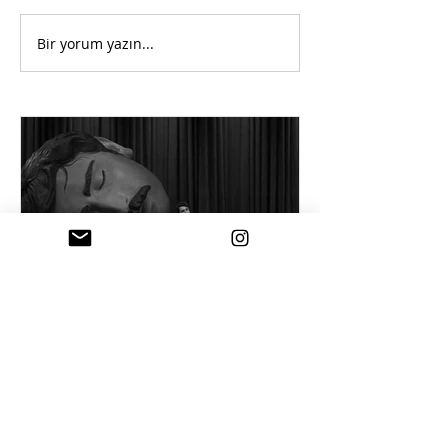
Bir yorum yazın...
18 Tem
Mizah ve otorite
İktidarın en büyük dayanağı yalnızca