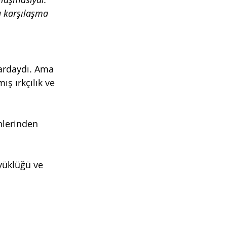
u karşılaşma 
flardaydı. Ama 
ış ırkçılık ve 
nlerinden 
yüklüğü ve 