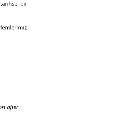
arihsel bir 
ylemlerimiz 
rt after 