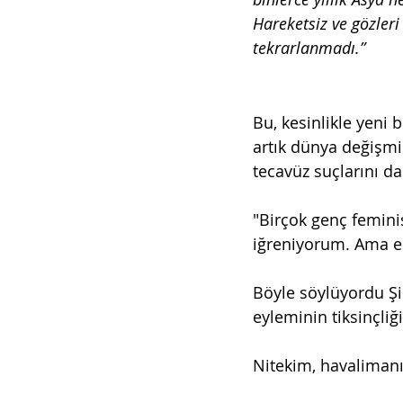
Hareketsiz ve gözleri
tekrarlanmadı.”
Bu, kesinlikle yeni b
artık dünya değişmiş
tecavüz suçlarını da
"Birçok genç feminis
iğreniyorum. Ama es
Böyle söylüyordu Şil
eyleminin tiksinçliğ
Nitekim, havalimanı