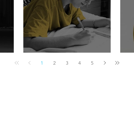
Yazarak irade kazanmak
Öl
1
2
3
4
5