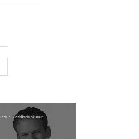
 Tem
2 dakikada okunur