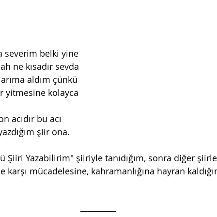
 severim belki yine
ah ne kısadır sevda
llarıma aldım çünkü
 yitmesine kolayca
on acıdır bu acı
 yazdığım şiir ona.
Şiiri Yazabilirim" şiiriyle tanıdığım, sonra diğer şiirl
me karşı mücadelesine, kahramanlığına hayran kaldığım