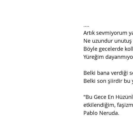
....
Artık sevmiyorum ya
Ne uzundur unutuş 
Böyle gecelerde ko
Yüreğim dayanmıyor
Belki bana verdiği s
Belki son şiirdir bu
"Bu Gece En Hüzünlü 
etkilendiğim, faşiz
Pablo Neruda.