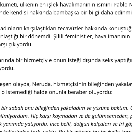
hükümeti, ülkenin en işlek havalimanının ismini Pablo 
inde kendisi hakkında bambaşka bir bilgi daha edinmi
adınların karşılaştıkları tecavüzler hakkında konuştuğ
nlaştığı bir dönemdi. Şilili feministler, havalimanının
şı çıkıyordu.
ında bir hizmetçiyle onun isteği dışında seks yaptığın
ıyordu.
leşen olayda, Neruda, hizmetçisinin bileğinden yakala
 o istemediği halde onunla beraber oluyordu:
k bir sabah onu bileğinden yakaladım ve yüzüne baktım. 
bilmiyordum. Hiç karşı koymadan ve de gülümsemeden, p
k yanımda yatıyordu. İnce belli, dolgun kalçaları ve iri göğ
eykellerinden farkı yoktu. Bu bir erkeğin bir heykelle karş