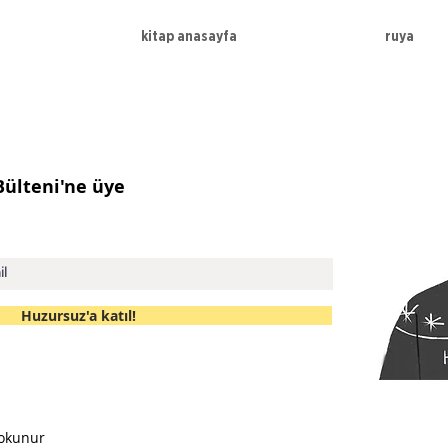
kitap anasayfa
ruya
 Bülteni'ne üye
Huzursuz'a katıl!
 okunur