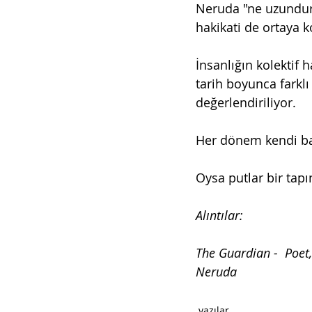
Neruda "ne uzundur u
hakikati de ortaya 
İnsanlığın kolektif 
tarih boyunca farklı 
değerlendiriliyor.
Her dönem kendi bak
Oysa putlar bir tapını
Alıntılar:
The Guardian -  Poet,
Neruda
yazılar