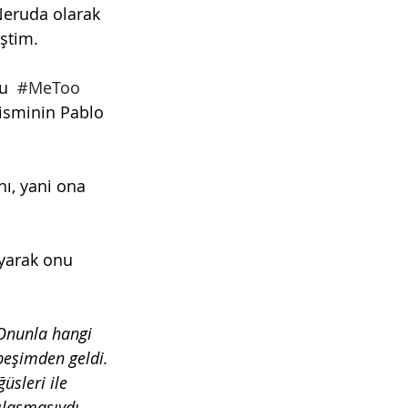
Neruda olarak 
ştim.
u  
#MeToo
 isminin Pablo 
ı, yani ona 
yarak onu 
Onunla hangi 
eşimden geldi. 
üsleri ile 
ılaşmasıydı. 