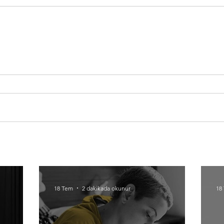
18 Tem
2 dakikada okunur
18