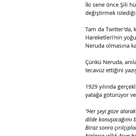
İki sene önce Şili 
değiştirmek istediğ
Tam da Twitter'da, k
Hareketleri'nin yoğu
Neruda olmasına kar
Çünkü Neruda, anılar
tecavüz ettiğini yaz
1929 yılında gerçek
yatağa götürüyor ve
“Her şeyi göze alara
dilde konuşacağımı 
Biraz sonra çırılçıpla
binlerce yıllık Asya h