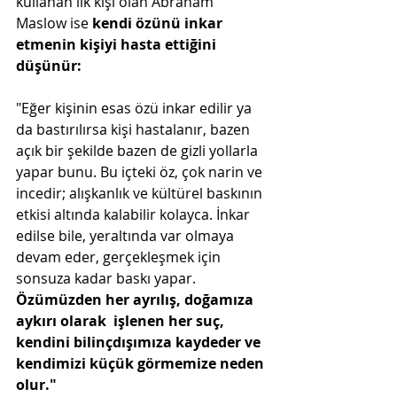
kullanan ilk kişi olan Abraham 
Maslow ise 
kendi özünü inkar 
etmenin kişiyi hasta ettiğini 
düşünür:
"Eğer kişinin esas özü inkar edilir ya 
da bastırılırsa kişi hastalanır, bazen 
açık bir şekilde bazen de gizli yollarla 
yapar bunu. Bu içteki öz, çok narin ve 
incedir; alışkanlık ve kültürel baskının 
etkisi altında kalabilir kolayca. İnkar 
edilse bile, yeraltında var olmaya 
devam eder, gerçekleşmek için 
sonsuza kadar baskı yapar. 
Özümüzden her ayrılış, doğamıza 
aykırı olarak  işlenen her suç, 
kendini bilinçdışımıza kaydeder ve 
kendimizi küçük görmemize neden 
olur."