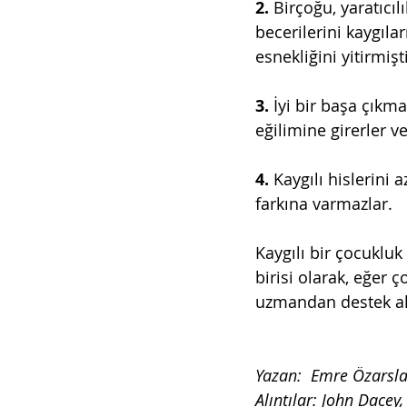
2.
 Birçoğu, yaratıc
becerilerini kaygıla
esnekliğini yitirmişti
3.
 İyi bir başa çıkm
eğilimine girerler v
4. 
Kaygılı hislerini 
farkına varmazlar.
Kaygılı bir çocukluk
birisi olarak, eğer
uzmandan destek al
Yazan:  Emre Özarsla
Alıntılar: John Dacey