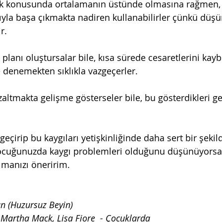
ılık konusunda ortalamanın üstünde olmasına rağmen,
rıyla başa çıkmakta nadiren kullanabilirler çünkü düşü
r.
a planı oluştursalar bile, kısa sürede cesaretlerini kay
e denemekten sıklıkla vazgeçerler.
azaltmakta gelişme gösterseler bile, bu gösterdikleri g
 geçirip bu kaygıları yetişkinliğinde daha sert bir şeki
 çocuğunuzda kaygı problemleri olduğunu düşünüyorsan
manızı öneririm. 
n (Huzursuz Beyin)
, Martha Mack, Lisa Fiore  - Çocuklarda