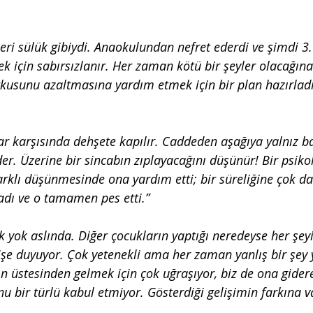
ri sülük gibiydi. Anaokulundan nefret ederdi ve şimdi 3. 
k için sabırsızlanır. Her zaman kötü bir şeyler olacağına
rkusunu azaltmasına yardım etmek için bir plan hazırlad
ar karşısında dehşete kapılır. Caddeden aşağıya yalnız b
r. Üzerine bir sincabın zıplayacağını düşünür! Bir psiko
rklı düşünmesinde ona yardım etti; bir süreliğine çok dah
adı ve o tamamen pes etti.”
k yok aslında. Diğer çocukların yaptığı neredeyse her şeyi
şe duyuyor. Çok yetenekli ama her zaman yanlış bir şey
n üstesinden gelmek için çok uğraşıyor, biz de ona giderek
u bir türlü kabul etmiyor. Gösterdiği gelişimin farkına v