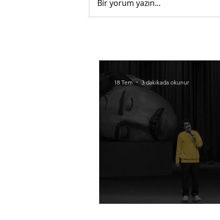
Bir yorum yazın...
18 Tem
3 dakikada okunur
Mizah ve otorite