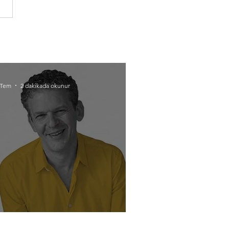
 Tem
2 dakikada okunur
ü insanın hedefleri