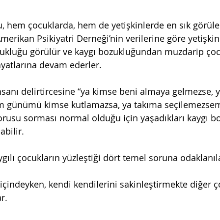
, hem çocuklarda, hem de yetişkinlerde en sık görülen
merikan Psikiyatri Derneği’nin verilerine göre yetişkin
zukluğu görülür ve kaygı bozukluğundan muzdarip çoc
yatlarına devam ederler.
sanı delirtircesine “ya kimse beni almaya gelmezse, y
 günümü kimse kutlamazsa, ya takıma seçilemezsem”
sorusu sorması normal olduğu için yaşadıkları kaygı bo
bilir.
ılı çocukların yüzleştiği dört temel soruna odaklanıla
 içindeyken, kendi kendilerini sakinleştirmekte diğer 
r.