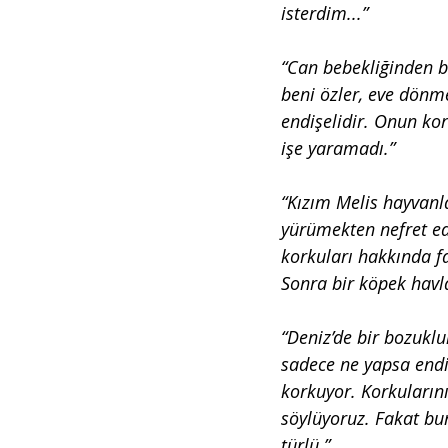
isterdim...”
“Can bebekliğinden be
beni özler, eve dönme
endişelidir. Onun ko
işe yaramadı.”
“Kızım Melis hayvanl
yürümekten nefret ede
korkuları hakkında fa
Sonra bir köpek havl
“Deniz’de bir bozuklu
sadece ne yapsa endi
korkuyor. Korkularını
söylüyoruz. Fakat bun
türlü.”