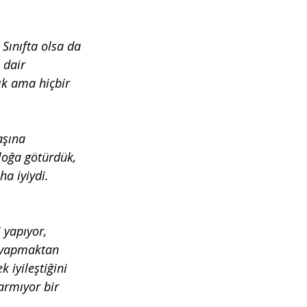
Sınıfta olsa da 
 dair 
ık ama hiçbir 
aşına 
loğa götürdük, 
a iyiydi. 
 yapıyor, 
 yapmaktan 
 iyileştiğini 
armıyor bir 