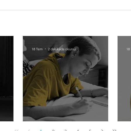
18 Tem
2 dakikada okunur
18
Yazarak irade kazanmak
Öl