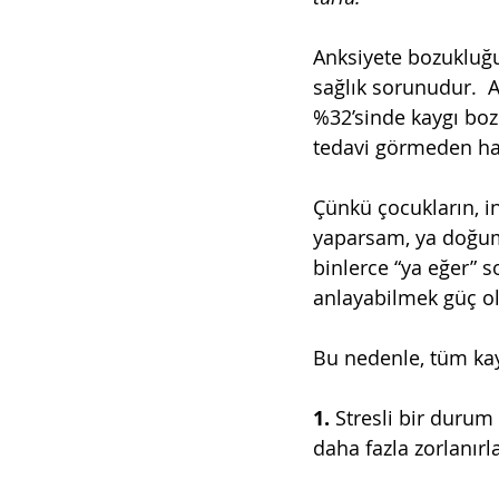
Anksiyete bozukluğu
sağlık sorunudur.  A
%32’sinde kaygı bo
tedavi görmeden ha
Çünkü çocukların, in
yaparsam, ya doğum
binlerce “ya eğer” 
anlayabilmek güç ola
Bu nedenle, tüm kayg
1. 
Stresli bir durum
daha fazla zorlanırla