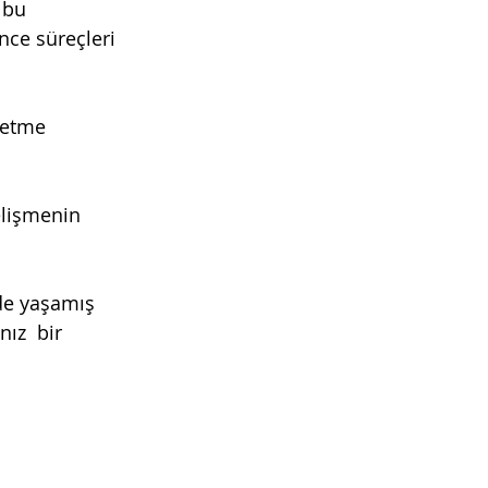
 bu 
nce süreçleri 
betme 
elişmenin 
lde yaşamış 
ız  bir 