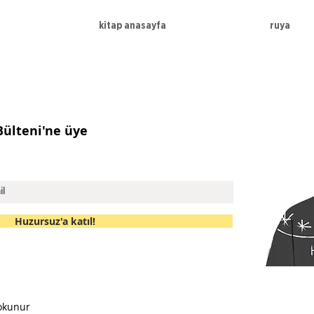
kitap anasayfa
ruya
 Bülteni'ne üye
Huzursuz'a katıl!
okunur