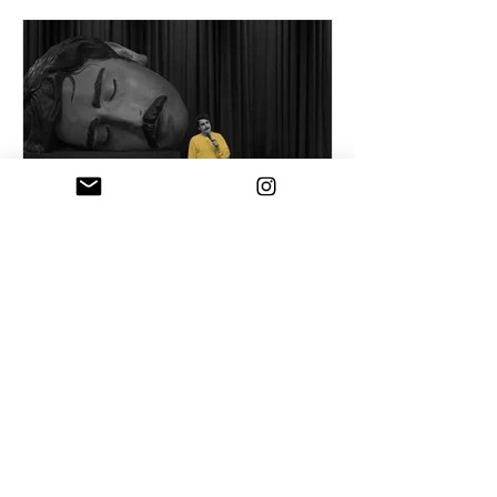
18 Tem
Mizah ve otorite
İktidarın en büyük dayanağı yalnızca
zor kullanması değil, ciddiye
alınmasıdır. Kahkaha o kesinliği delik
deşik eder.