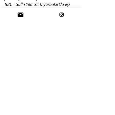
BBC - Güllü Yılmaz: Diyarbakır'da eşi 
tarafından kızının gözleri önünde benzin 
dökülerek yakılan annenin hikayesi
yazılar
Yorumlar
Bir yorum yazın...