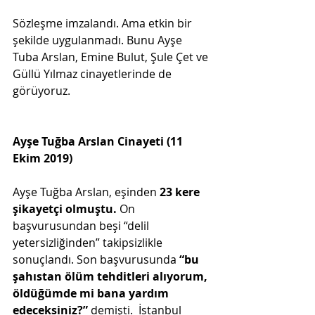
Sözleşme imzalandı. Ama etkin bir 
şekilde uygulanmadı. Bunu Ayşe 
Tuba Arslan, Emine Bulut, Şule Çet ve 
Güllü Yılmaz cinayetlerinde de 
görüyoruz.
Ayşe Tuğba Arslan Cinayeti (11 
Ekim 2019)
Ayşe Tuğba Arslan, eşinden 
23 kere 
şikayetçi olmuştu.
 On 
başvurusundan beşi “delil 
yetersizliğinden” takipsizlikle 
sonuçlandı. Son başvurusunda 
“bu 
şahıstan ölüm tehditleri alıyorum, 
öldüğümde mi bana yardım 
edeceksiniz?” 
demişti.  İstanbul 