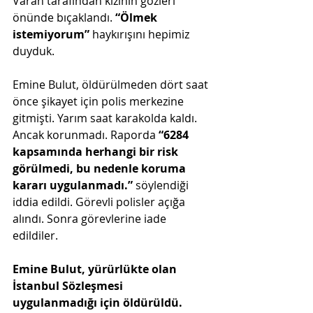
Varan tarafından kızının gözleri 
önünde bıçaklandı. 
“Ölmek 
istemiyorum”
 haykırışını hepimiz 
duyduk.
Emine Bulut, öldürülmeden dört saat 
önce şikayet için polis merkezine 
gitmişti. Yarım saat karakolda kaldı. 
Ancak korunmadı. Raporda 
“6284 
kapsamında herhangi bir risk 
görülmedi, bu nedenle koruma 
kararı uygulanmadı.”
 söylendiği 
iddia edildi. Görevli polisler açığa 
alındı. Sonra görevlerine iade 
edildiler.
Emine Bulut, yürürlükte olan 
İstanbul Sözleşmesi 
uygulanmadığı için öldürüldü.