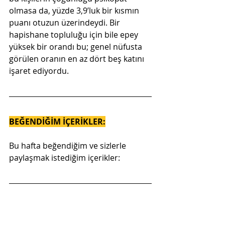
olmasa da, yüzde 3,9’luk bir kısmın 
puanı otuzun üzerindeydi. Bir 
hapishane topluluğu için bile epey 
yüksek bir orandı bu; genel nüfusta 
görülen oranın en az dört beş katını 
işaret ediyordu.
BEĞENDİĞİM İÇERİKLER:
Bu hafta beğendiğim ve sizlerle 
paylaşmak istediğim içerikler: