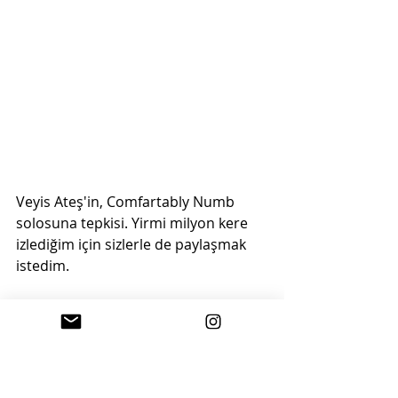
Veyis Ateş'in, Comfartably Numb 
solosuna tepkisi. Yirmi milyon kere 
izlediğim için sizlerle de paylaşmak 
istedim.
İçerik yaratıcısı:
 @marmeladov
Platform: 
Twitter
İçeriğe Git