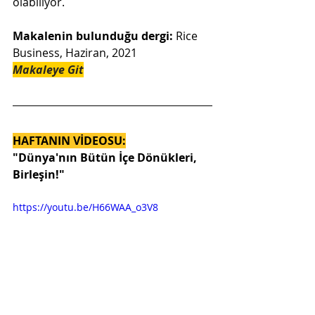
olabiliyor.
Makalenin bulunduğu dergi: 
Rice 
Business, Haziran, 2021
Makaleye Git
HAFTANIN VİDEOSU:
"Dünya'nın Bütün İçe Dönükleri, 
Birleşin!" 
https://youtu.be/H66WAA_o3V8