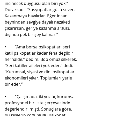
incinecek duygusu olan biri yok.” 
Duraksadı. “Sosyopatlar gücü sever. 
Kazanmaya bayılırlar. Eğer insan 
beyninden sevgiye dayalı nezaketi 
çıkarırsan, geriye kazanma arzusu 
dışında pek bir şey kalmaz.”
•	“Ama borsa psikopatları seri 
katil psikopatlar kadar fena değildir 
herhalde,” dedim. Bob omuz silkerek, 
“Seri katiller aileleri yok eder,” dedi. 
“Kurumsal, siyasi ve dini psikopatlar 
ekonomileri yıkar. Toplumları yerle 
bir eder.”
•	“Çalışmada, iki yüz üç kurumsal 
profesyonel bir liste çerçevesinde 
değerlendirilmişti. Sonuçlara göre, 
bu kişilerin çoğunluğu psikopat 