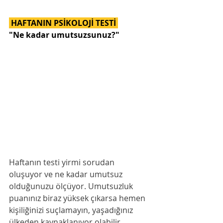
 HAFTANIN PSİKOLOJİ TESTİ 
"Ne kadar umutsuzsunuz?"
Haftanın testi yirmi sorudan 
oluşuyor ve ne kadar umutsuz 
olduğunuzu ölçüyor. Umutsuzluk 
puanınız biraz yüksek çıkarsa hemen 
kişiliğinizi suçlamayın, yaşadığınız 
ülkeden kaynaklanıyor olabilir.