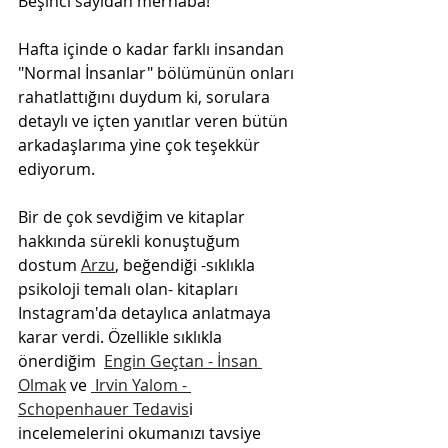
Beşinci sayıdan merhaba!
Hafta içinde o kadar farklı insandan 
"Normal İnsanlar" bölümünün onları 
rahatlattığını duydum ki, sorulara 
detaylı ve içten yanıtlar veren bütün 
arkadaşlarıma yine çok teşekkür 
ediyorum.
Bir de çok sevdiğim ve kitaplar 
hakkında sürekli konuştuğum 
dostum 
Arzu
, beğendiği -sıklıkla 
psikoloji temalı olan- kitapları 
Instagram'da detaylıca anlatmaya 
karar verdi. Özellikle sıklıkla 
önerdiğim  
Engin Geçtan - İnsan 
Olmak
 ve 
 Irvin Yalom - 
Schopenhauer Tedavis
i 
incelemelerini okumanızı tavsiye 