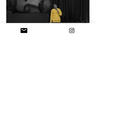
18 Tem
Mizah ve otorite
İktidarın en büyük dayanağı yalnızca
zor kullanması değil, ciddiye
alınmasıdır. Kahkaha o kesinliği delik
deşik eder.