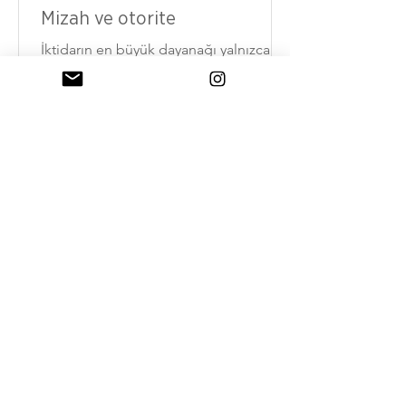
Mizah ve otorite
İktidarın en büyük dayanağı yalnızca
zor kullanması değil, ciddiye
alınmasıdır. Kahkaha o kesinliği delik
deşik eder.