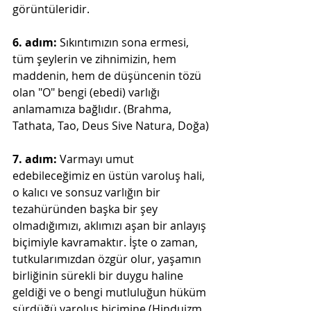
görüntüleridir.
6. adım:
 Sıkıntımızın sona ermesi, 
tüm şeylerin ve zihnimizin, hem 
maddenin, hem de düşüncenin tözü 
olan "O" bengi (ebedi) varlığı 
anlamamıza bağlıdır. (Brahma, 
Tathata, Tao, Deus Sive Natura, Doğa)
7. adım:
 Varmayı umut 
edebileceğimiz en üstün varoluş hali, 
o kalıcı ve sonsuz varlığın bir 
tezahüründen başka bir şey 
olmadığımızı, aklımızı aşan bir anlayış 
biçimiyle kavramaktır. İşte o zaman, 
tutkularımızdan özgür olur, yaşamın 
birliğinin sürekli bir duygu haline 
geldiği ve o bengi mutluluğun hüküm 
sürdüğü varoluş biçimine (Hinduizm 