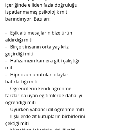
içeriğinde elliden fazla doğruluğu 
ispatlanmamış psikolojik mit 
barındırıyor. Bazıları:
-   Eşik altı mesajların bize ürün 
aldırdığı miti
-   Birçok insanın orta yaş krizi 
geçirdiği miti
-   Hafızamızın kamera gibi çalıştığı 
miti
-   Hipnozun unutulan olayları 
hatırlattığı miti
-   Öğrencilerin kendi öğrenme 
tarzlarına uyan eğitimlerde daha iyi 
öğrendiği miti
-   Uyurken yabancı dil öğrenme miti
-   İlişkilerde zıt kutupların birbirlerini 
çektiği miti