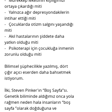
-   Mürekkep lekesinin kişiliğimizi 
ortaya çıkardığı miti
-   Yalnızca ağır depresyondakilerin 
intihar ettiği miti
-   Çocuklarda otizm salgını yaşandığı 
miti
-   Akıl hastalarının şiddete daha 
yatkın olduğu miti
-   Psikoterapi için çocukluğa inmenin 
zorunlu olduğu miti 
Bilimsel şüphecilikle yazılmış, dört 
çığır açıcı eserden daha bahsetmek 
istiyorum.
İlki, Steven Pinker’ın “Boş Sayfa”sı. 
Genetik biliminde aldığımız onca yola 
rağmen neden hala insanların “boş 
sayfa ”olarak doğduğuna ve 