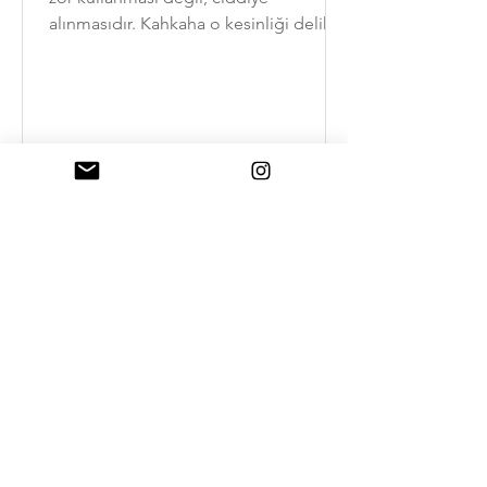
alınmasıdır. Kahkaha o kesinliği delik
deşik eder.
18 Tem