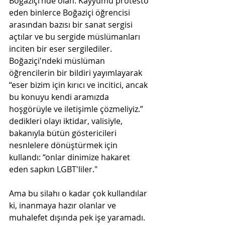
Boğaziçi’nde olan: Kayyumu protesto 
eden binlerce Boğaziçi öğrencisi 
arasından bazısı bir sanat sergisi 
açtılar ve bu sergide müslümanları 
inciten bir eser sergilediler. 
Boğaziçi'ndeki müslüman 
öğrencilerin bir bildiri yayımlayarak 
“eser bizim için kırıcı ve incitici, ancak 
bu konuyu kendi aramızda 
hoşgörüyle ve iletişimle çözmeliyiz.” 
dedikleri olayı iktidar, valisiyle, 
bakanıyla bütün göstericileri 
nesnlelere dönüştürmek için 
kullandı: “onlar dinimize hakaret 
eden sapkın LGBT'liler."
Ama bu silahı o kadar çok kullandılar 
ki, inanmaya hazır olanlar ve 
muhalefet dışında pek işe yaramadı.