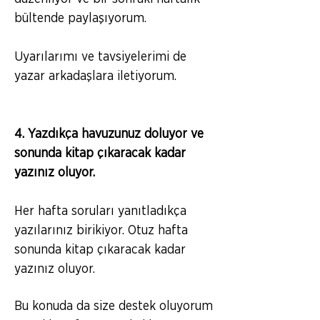
bültende paylaşıyorum.
Uyarılarımı ve tavsiyelerimi de
yazar arkadaşlara iletiyorum.
4. Yazdıkça havuzunuz doluyor ve
sonunda kitap çıkaracak kadar
yazınız oluyor
.
Her hafta soruları yanıtladıkça
yazılarınız birikiyor. Otuz hafta
sonunda kitap çıkaracak kadar
yazınız oluyor.
Bu konuda da size destek oluyorum