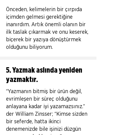
Önceden, kelimelerin bir çırpıda
içimden gelmesi gerektiğine
inanırdım. Artık önemli olanın bir
ilk taslak çıkarmak ve onu keserek,
biçerek bir yazıya dönüştürmek
olduğunu biliyorum.
5. Yazmak aslında yeniden
yazmaktır.
“Yazmanın bitmiş bir ürün değil,
evrimleşen bir süreç olduğunu
anlayana kadar iyi yazamazsınız.”
der William Zinsser; “Kimse sizden
bir seferde, hatta ikinci
denemenizde bile işinizi düzgün