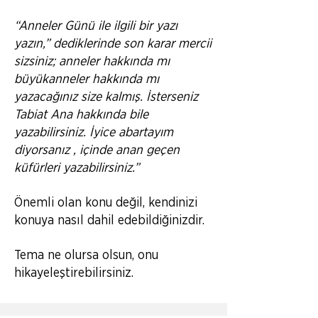
“Anneler Günü ile ilgili bir yazı
yazın,” dediklerinde son karar mercii
sizsiniz; anneler hakkında mı
büyükanneler hakkında mı
yazacağınız size kalmış. İsterseniz
Tabiat Ana hakkında bile
yazabilirsiniz. İyice abartayım
diyorsanız , içinde anan geçen
küfürleri yazabilirsiniz.”
Önemli olan konu değil, kendinizi
konuya nasıl dahil edebildiğinizdir.
Tema ne olursa olsun, onu
hikayeleştirebilirsiniz.