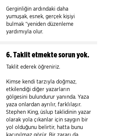
Gerginliğin ardındaki daha
yumuşak, esnek, gerçek kişiyi
bulmak “yeniden düzenleme
yardımıyla olur.
6. Taklit etmekte sorun yok.
Taklit ederek öğreniriz.
Kimse kendi tarzıyla doğmaz,
etkilendiği diğer yazarların
gölgesini bulundurur yanında. Yaza
yaza onlardan ayrılır, farklılaşır.
Stephen King, üslup taklidinin yazar
olarak yola çıkanlar için saygın bir
yol olduğunu belirtir, hatta bunu
kaçınılmaz görür. Bir zararı da