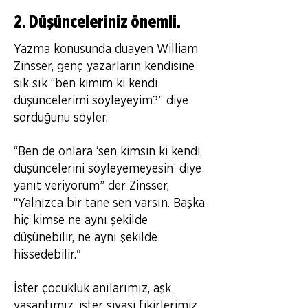
2. Düşünceleriniz önemli.
Yazma konusunda duayen William
Zinsser, genç yazarların kendisine
sık sık “ben kimim ki kendi
düşüncelerimi söyleyeyim?” diye
sorduğunu söyler.
“Ben de onlara ‘sen kimsin ki kendi
düşüncelerini söyleyemeyesin’ diye
yanıt veriyorum” der Zinsser,
“Yalnızca bir tane sen varsın. Başka
hiç kimse ne aynı şekilde
düşünebilir, ne aynı şekilde
hissedebilir."
İster çocukluk anılarımız, aşk
yaşantımız, ister siyasi fikirlerimiz,