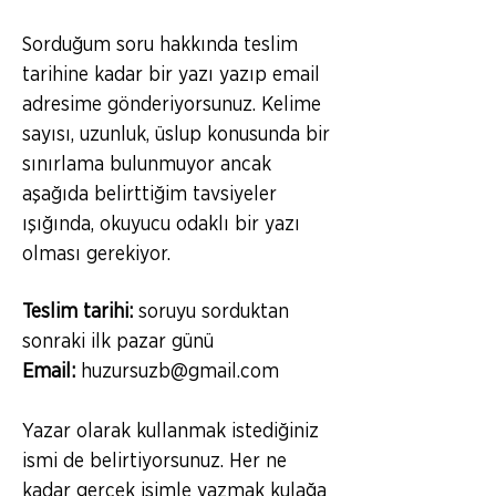
Sorduğum soru hakkında teslim
tarihine kadar bir yazı yazıp email
adresime gönderiyorsunuz. Kelime
sayısı, uzunluk, üslup konusunda bir
sınırlama bulunmuyor ancak
aşağıda belirttiğim tavsiyeler
ışığında, okuyucu odaklı bir yazı
olması gerekiyor.
Teslim tarihi:
soruyu sorduktan
sonraki ilk pazar günü
Email:
huzursuzb@gmail.com
Yazar olarak kullanmak istediğiniz
ismi de belirtiyorsunuz. Her ne
kadar gerçek isimle yazmak kulağa