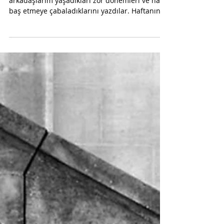
On yedinci sayıdan merhaba! Bu hafta yazar
arkadaşlarım yaşadıkları zor dönemleri ve nasıl
baş etmeye çabaladıklarını yazdılar. Haftanın...