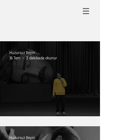
HUZURSUZ BEYİN
Huzursuz Beyin
18 Tem
3 dakikada okunur
Mizah ve otorite
Huzursuz Beyin